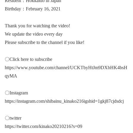
Resident：Hokkaido in Japan
Birthday：February 16, 2021
Thank you for watching the video!
We update the video every day
Please subscribe to the channel if you like!
〇Click here to subscribe
https://www.youtube.com/channel/UCKTbyHtJm9DXbHK4bsH
qyMA
〇Instagram
https://instagram.com/shibainu_kinako216igshid=1gkj87cjdsdcj
〇twitter
https://twitter.com/kinako20210216?s=09