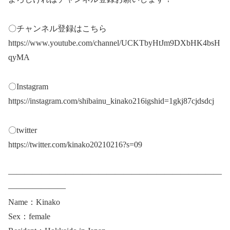
〇チャンネル登録はこちら
https://www.youtube.com/channel/UCKTbyHtJm9DXbHK4bsH
qyMA
〇Instagram
https://instagram.com/shibainu_kinako216igshid=1gkj87cjdsdcj
〇twitter
https://twitter.com/kinako20210216?s=09
——————————————————————————
———————
Name：Kinako
Sex：female