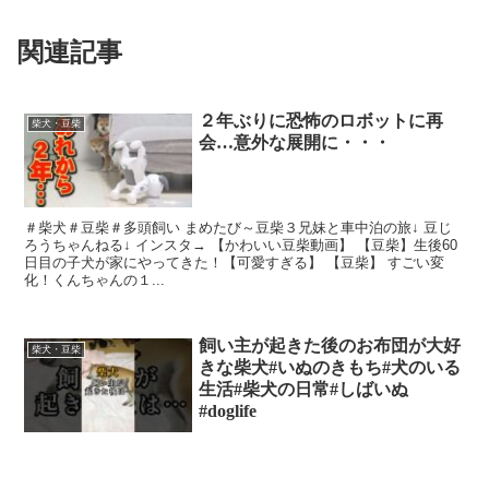
関連記事
２年ぶりに恐怖のロボットに再
柴犬・豆柴
会…意外な展開に・・・
＃柴犬＃豆柴＃多頭飼い まめたび～豆柴３兄妹と車中泊の旅↓ 豆じ
ろうちゃんねる↓ インスタ→ 【かわいい豆柴動画】 【豆柴】生後60
日目の子犬が家にやってきた！【可愛すぎる】 【豆柴】 すごい変
化！くんちゃんの１...
飼い主が起きた後のお布団が大好
柴犬・豆柴
きな柴犬#いぬのきもち#犬のいる
生活#柴犬の日常#しばいぬ
#doglife