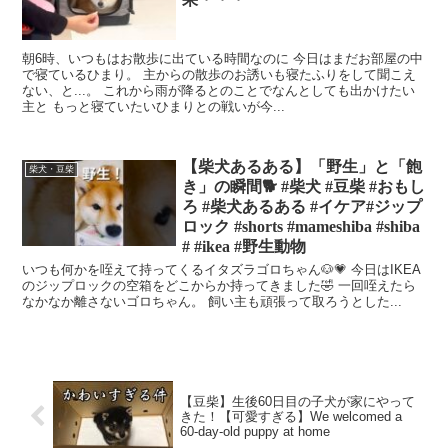
朝6時、いつもはお散歩に出ている時間なのに 今日はまだお部屋の中
で寝ているひまり。 主からの散歩のお誘いも寝たふりをして聞こえ
ない、と...。 これから雨が降るとのことでなんとしても出かけたい
主と もっと寝ていたいひまりとの戦いが今...
【柴犬あるある】「野生」と「飽
柴犬・豆柴
き」の瞬間🐕 #柴犬 #豆柴 #おもし
ろ #柴犬あるある #イケア#ジップ
ロック #shorts #mameshiba #shiba
# #ikea #野生動物
いつも何かを咥えて持ってくるイタズラゴロちゃん🐶💗 今日はIKEA
のジップロックの空箱をどこからか持ってきました🤣 一回咥えたら
なかなか離さないゴロちゃん。 飼い主も頑張って取ろうとした...
【豆柴】生後60日目の子犬が家にやって
きた！【可愛すぎる】We welcomed a
60-day-old puppy at home