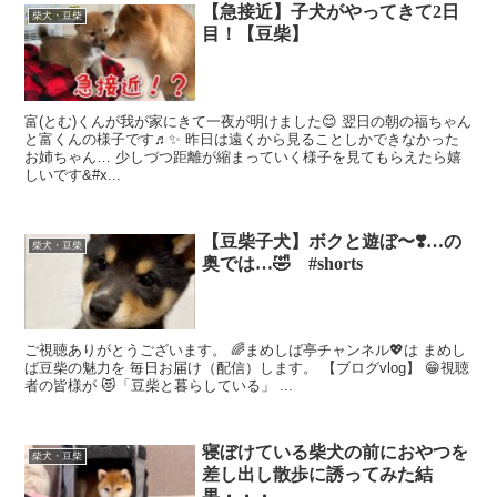
【急接近】子犬がやってきて2日
柴犬・豆柴
目！【豆柴】
富(とむ)くんが我が家にきて一夜が明けました😊 翌日の朝の福ちゃん
と富くんの様子です♬✨ 昨日は遠くから見ることしかできなかった
お姉ちゃん… 少しづつ距離が縮まっていく様子を見てもらえたら嬉
しいです&#x...
【豆柴子犬】ボクと遊ぼ〜❣️…の
柴犬・豆柴
奥では…🤣 #shorts
ご視聴ありがとうございます。 🌈まめしば亭チャンネル💖は まめし
ば豆柴の魅力を 毎日お届け（配信）します。 【ブログvlog】 😁視聴
者の皆様が 😻「豆柴と暮らしている」 ...
寝ぼけている柴犬の前におやつを
柴犬・豆柴
差し出し散歩に誘ってみた結
果・・・