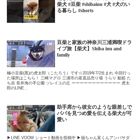
柴犬 #豆柴 #shibainu #犬 #犬のい
る暮らし #shorts
豆柴と家族の神奈川三浦満喫ドラ
柴犬・豆柴
イブ旅【柴犬】Shiba inu and
family
極小豆柴(黒)の虎太郎（こたろう）です☆2019年7/2生まれ 今回行っ
た場所はこちら！ 三崎マグロ 三浦市の産直品売り場 うらり 鮨処 た
ち吉 長井海の手公園 ソレイユの丘 ーーーーーーーーーーーー 虎太
郎のLINE...
助手席から彼女のような眼差しで
柴犬・豆柴
パパを見つめ愛を伝える柴犬が可
愛い
▶︎LINE VOOM ショート動画を投稿中 ▶︎福ちゃん富くんアンバサダ