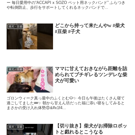
ー 毎日愛用中の“ACCAPI x SOZO ペット用ネックバンド” ふらつき
や転倒防止、歩行をサポートしてくれるネックバンドで...
どこから持って来たんやw #柴犬
柴犬・豆柴
#豆柴 #子犬
ママに甘えておきながら距離を詰
柴犬・豆柴
められてブチギレるツンデレな柴
犬が可愛い
ゴロンウィーク真っ最中のふくとむ🐶✨ 今日も午後はたくさん寝て
過ごしてました💤✨ 朝から甘えん坊だった福に添い寝をしてみると
まさかの受け入れ体勢😍&#x1f4...
【切り抜き】柴犬がお掃除ロボッ
柴犬・豆柴
トと戯れるとこうなる