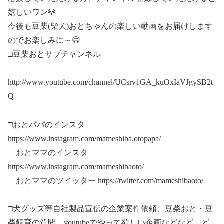
嬉しいワン🐶
今後も豆柴(柴犬)おとちゃんの楽しい動画をお届けします
のでお楽しみに～😄
□豆柴おとサブチャンネル
http://www.youtube.com/channel/UCsrv1GA_kuOxIaVJgySB2t
Q
□おとパパのインスタ
https://www.instagram.com/mameshiba.otopapa/
おとママのインスタ
https://www.instagram.com/mameshibaoto/
おとママのツイッター https://twitter.com/mameshibaoto/
□犬グッズ等自社製品宣伝の企業案件依頼、豆柴おと・豆
柴飼育の質問、youtubeでやって欲しい企画などなど、ど