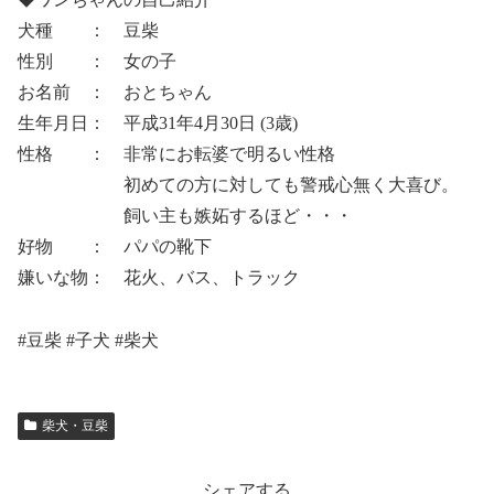
犬種 ： 豆柴
性別 ： 女の子
お名前 ： おとちゃん
生年月日： 平成31年4月30日 (3歳)
性格 ： 非常にお転婆で明るい性格
初めての方に対しても警戒心無く大喜び。
飼い主も嫉妬するほど・・・
好物 ： パパの靴下
嫌いな物： 花火、バス、トラック
#豆柴 #子犬 #柴犬
柴犬・豆柴
シェアする