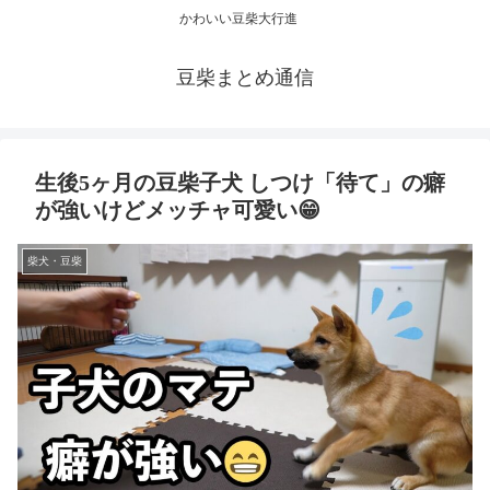
かわいい豆柴大行進
豆柴まとめ通信
生後5ヶ月の豆柴子犬 しつけ「待て」の癖
が強いけどメッチャ可愛い😁
柴犬・豆柴