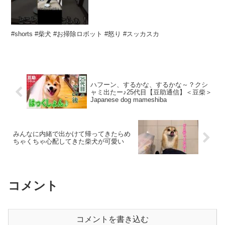
#shorts #柴犬 #お掃除ロボット #怒り #スッカスカ
ハフーン、するかな、するかな～？クシ
ャミ出たー♪25代目【豆助通信】＜豆柴＞
Japanese dog mameshiba
みんなに内緒で出かけて帰ってきたらめ
ちゃくちゃ心配してきた柴犬が可愛い
コメント
コメントを書き込む