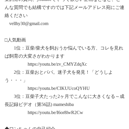
んな質問でも結構ですのでは下記メールアドレス宛にご連
絡ください
vellhy30@gmail.com
□人気動画
1位：豆柴/柴犬を飼おうか悩んでいる方、コレを見れ
ば飼育の大変さがわかります
https://youtu.be/zv_CMYZdqXc
2位：豆柴おとパパ。迷子犬を発見！「どうしよ
う・・・」
https://youtu.be/CIKUUcoQYHU
3位：豆柴子犬たった2ヶ月でこんなに大きくなる～成
長記録ビデオ（第56話) mameshiba
https://youtu.be/I6or8lwR2Cw
◆ワンちゃんの自己紹介