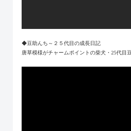
◆豆助んち～２５代目の成長日記
唐草模様がチャームポイントの柴犬・25代目