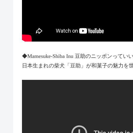
◆Mamesuke-Shiba Inu 豆助のニッポンって
日本生まれの柴犬「豆助」が和菓子の魅力を