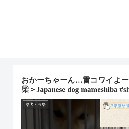
おかーちゃーん…雷コワイよー
柴＞Japanese dog mameshiba #sh
柴犬・豆柴