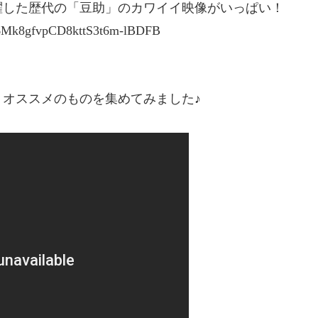
躍した歴代の「豆助」のカワイイ映像がいっぱい！
0BP6Mk8gfvpCD8kttS3t6m-lBDFB
オススメのものを集めてみました♪