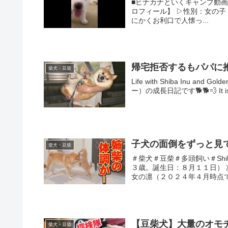
■ヒナカナといくキャンプ動画チャ
ロフィール】 ▷性別：女の子 
にかくお利口で人懐っ...
帰宅拒否するもパパに
柴犬・豆柴
Life with Shiba Inu a
ー）の成長日記です🐕🐕💨 It is 
子犬の面倒をずっと見
柴犬・豆柴
＃柴犬＃豆柴＃多頭飼い＃Shib
３歳。誕生日：８月１１日）
女の凛（２０２４年４月時点で
【豆柴犬】大量のオモ
柴犬・豆柴