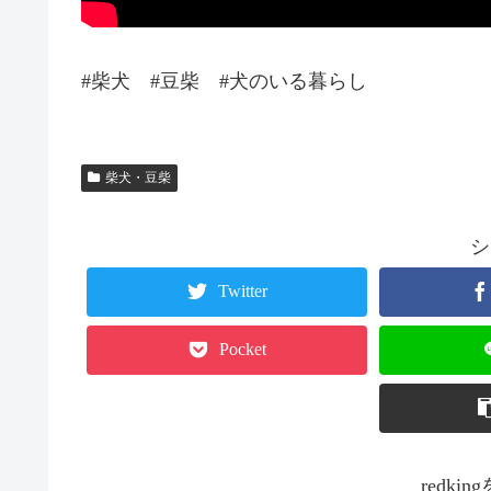
#柴犬 #豆柴 #犬のいる暮らし
柴犬・豆柴
シ
Twitter
Pocket
redk