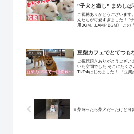
”子犬と癒し” まめしば亭
ご視聴ありがとうございます
んたちが可愛すぎました！ ”子
用BGM…LAMP BGM》 この「
豆柴カフェでとてつも
柴犬・豆柴
ご視聴頂きありがとうござい
いた空間でした そこにたくさ
TikTokはじめました！ 『豆柴
豆柴飼ったら柴犬だったけど可