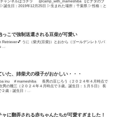
ンネルはコチラ @camp_with_mameshiba 【ヒナタのプ
▷誕生日：2019年12月25日 ▷生まれた場所：千葉県 ▷性格：と
抱っこで強制送還される豆柴が可愛い
nd Golden Retriever💕 うに（柴犬(豆柴)）とおから（ゴールデンレトリバ
...
ていた、姉柴犬の様子がおかしい・・・
a inu ＃mameshiba 長男の豆じろう（２０２４年４月時点で
 次男の幾三（２０２４年４月時点で３歳。誕生日：１月５日） 長
２歳：誕生日：...
チャに翻弄される赤ちゃんたちが可愛すぎました！