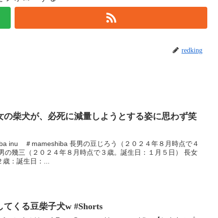
redking
女の柴犬が、必死に減量しようとする姿に思わず笑
a inu ＃mameshiba 長男の豆じろう（２０２４年８月時点で４
次男の幾三（２０２４年８月時点で３歳。誕生日：１月５日） 長女
歳：誕生日：...
くる豆柴子犬w #Shorts