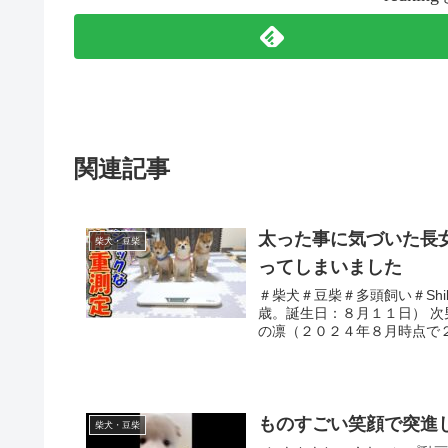
関連記事
太った事に気づいた長
柴犬・豆柴
ってしまいました
＃柴犬＃豆柴＃多頭飼い＃Shib
歳。誕生日：８月１１日） 
の凛（２０２４年８月時点で２
ものすごい笑顔で突進して
柴犬・豆柴