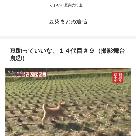
かわいい豆柴大行進
豆柴まとめ通信
豆助っていいな。１４代目＃９（撮影舞台
裏②）
柴犬・豆柴