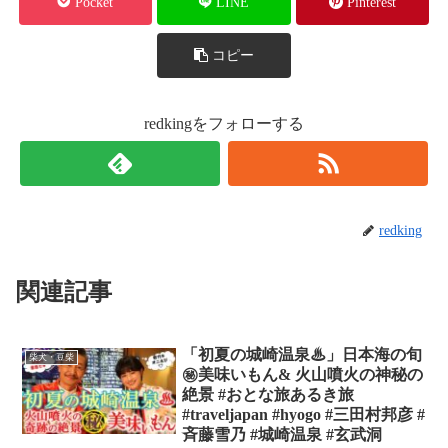
Pocket
LINE
Pinterest
コピー
redkingをフォローする
redking
関連記事
「初夏の城崎温泉♨」日本海の旬
柴犬・豆柴
㊙美味いもん& 火山噴火の神秘の
絶景 #おとな旅あるき旅
#traveljapan #hyogo #三田村邦彦 #
斉藤雪乃 #城崎温泉 #玄武洞