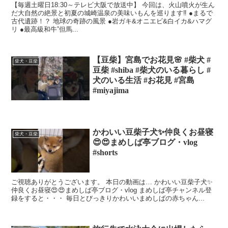
【毎週土曜日18:30～テレビ大阪で放送中】 今回は、火山噴火が生ん
だ大自然の絶景と初夏の城崎温泉の美味いもんを巡ります‼ ●まるで
古代遺跡！？ 地球の奇跡の風景 ●岩ガキ&オニエビ&白イカ&ハマグ
リ ●最高級和牛”但馬...
【豆柴】宮島でお花見🌸 #柴犬 #
柴犬・豆柴
豆柴 #shiba #柴犬のいる暮らし #
犬のいる生活 #お花見 #宮島
#miyajima
かわいい豆柴子犬✨仲良くお昼寝
柴犬・豆柴
😍😍まめしば亭ブログ・vlog
#shorts
ご視聴ありがとうございます。 本日の動画は… かわいい豆柴子犬✨
仲良くお昼寝😍😍まめしば亭ブログ・vlog まめしば亭チャンネル登
録をすると・・・ 毎日とびっきりかわいいまめしばの赤ちゃん...