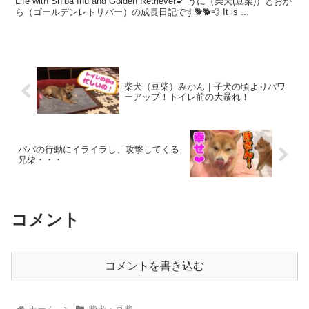
Life with Shiba Inu and Golden Retriever💕 うに（柴犬(豆柴)）とおか
ら（ゴールデンレトリバー）の成長日記です🐕🐕💨 It is ...
柴犬（豆柴）みかん｜子犬の頃よりパワ
ーアップ！トイレ前の大暴れ！
パパの行動にイライラし、攻撃してくる
兄柴・・・
コメント
コメントを書き込む