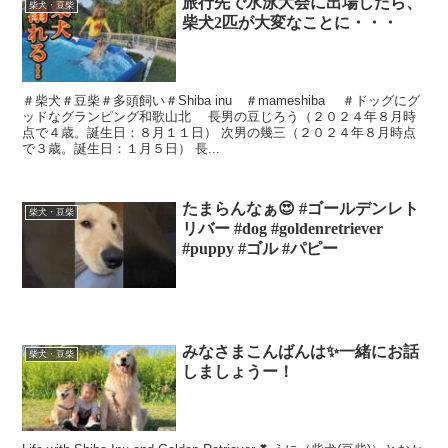
旅行先で水泳大会に出場したら、
柴犬・豆柴
柴犬2匹が大変なことに・・・
＃柴犬＃豆柴＃多頭飼い＃Shiba inu ＃mameshiba ＃ドッグにグ
ッドなグランピング和歌山北 長男の豆じろう（２０２４年８月時
点で４歳。誕生日：８月１１日） 次男の幾三（２０２４年８月時点
で３歳。誕生日：１月５日） 長...
たまらんなぁ😍 #ゴールデンレト
柴犬・豆柴
リバー #dog #goldenretriever
#puppy #ゴル #パピー
みなさまこんばんは✨一緒にお話
柴犬・豆柴
しましょうー！