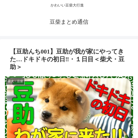
かわいい豆柴大行進
豆柴まとめ通信
【豆助んち001】豆助が我が家にやってき
た…ドキドキの初日‼・１日目＜柴犬・豆
助＞
柴犬・豆柴