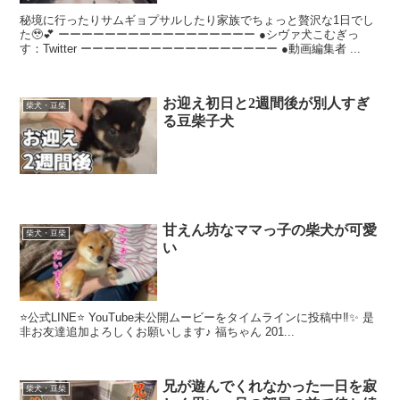
秘境に行ったりサムギョプサルしたり家族でちょっと贅沢な1日でし
た🥹💕 ーーーーーーーーーーーーーーーーー ●シヴァ犬こむぎっ
す：Twitter ーーーーーーーーーーーーーーーーー ●動画編集者 ...
お迎え初日と2週間後が別人すぎ
柴犬・豆柴
る豆柴子犬
甘えん坊なママっ子の柴犬が可愛
柴犬・豆柴
い
⭐️公式LINE⭐️ YouTube未公開ムービーをタイムラインに投稿中‼️✨ 是
非お友達追加よろしくお願いします♪ 福ちゃん 201...
兄が遊んでくれなかった一日を寂
柴犬・豆柴