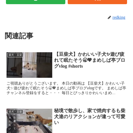
redking
関連記事
【豆柴犬】かわいい子犬✨遊び疲
柴犬・豆柴
れて眠たそう🥱💖まめしば亭ブロ
グvlog #shorts
ご視聴ありがとうございます。 本日の動画は 【豆柴犬】かわいい子
犬✨遊び疲れて眠たそう🥱💖まめしば亭ブログvlogです。 まめしば亭
チャンネル登録をすると・・・ 毎日とびっきりかわいいまめ...
秘境で散歩し、家で焼肉するも柴
柴犬・豆柴
犬達のリアクションが違って可愛
い