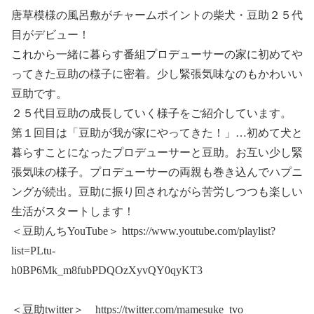
唐草模様の風呂敷がチャームポイントの柴犬・豆助２５代
目がデビュー！
これから一緒に暮らす番組プロデューサーの家に初めてや
ってきた豆助の様子に密着。少し緊張気味なのもかわいい
豆助です。
２５代目豆助の成長していく様子をご紹介しています。
第１回目は「豆助が我が家にやってきた！」…初めて犬と
暮らすことになったプロデューサーと豆助。お互い少し緊
張気味の様子。プロデューサーの両親も巻き込んでハプニ
ングが続出。豆助に振り回されながら苦労しつつも楽しい
生活がスタートします！
＜豆助んちYouTube＞ https://www.youtube.com/playlist?
list=PLtu-
h0BP6Mk_m8fubPDQOzXyvQY0qyKT3
＜豆助twitter＞ https://twitter.com/mamesuke_tvo