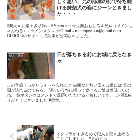
しく思い、兄の部屋の前で待ち続
ける妹柴犬の姿にジーンときまし
た・・・
#柴犬＃豆柴＃多頭飼い＃Shiba inu ☆豆柴おもしろ４兄妹（メインち
ゃんねる）↓ ☆インスタ→ ☆Gmail→mir.enjoytour@gmail.com
GLUGLUのサイトにて記事が公開されました。
日が落ちきる前にお城に戻らなき
柴犬・豆柴
ゃ
この季節うっかりライトを忘れると 街頭など無い田んぼ道には 真の
闇が訪れるのである。 明るいうちに帰って食べるご飯は美味しいよ
ね。 👍ボタンやコメントで反応いただけると嬉しいです。 ご視聴あ
りがとうございました #柴犬...
イタズラがすぎるので犯人を突き止める
ことにしました #まめぐら