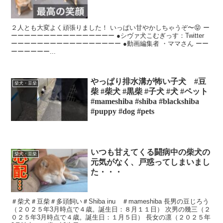
２人とも大変よく頑張りました！ いっぱい甘やかしちゃうぞ〜😝 ー
ーーーーーーーーーーーーーーーー ●シヴァ犬こむぎっす：Twitter
ーーーーーーーーーーーーーーーーー ●動画編集者 ・ママさん ーー
ーーーーーー...
やっぱり排水溝が怖い子犬 #豆
柴犬・豆柴
柴 #柴犬 #黒柴 #子犬 #犬 #ペット
#mameshiba #shiba #blackshiba
#puppy #dog #pets
いつも甘えてくる闘病中の柴犬の
柴犬・豆柴
元気がなく、戸惑ってしまいまし
た・・・
＃柴犬＃豆柴＃多頭飼い＃Shiba inu ＃mameshiba 長男の豆じろう
（２０２５年3月時点で４歳。誕生日：８月１１日） 次男の幾三（２
０２５年3月時点で４歳。誕生日：１月５日） 長女の凛（２０２５年