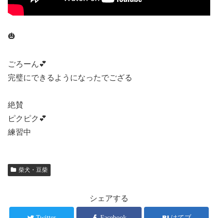
🎃
ごろーん💕
完璧にできるようになったでござる
絶賛
ピクピク💕
練習中
柴犬・豆柴
シェアする
Twitter
Facebook
はてブ