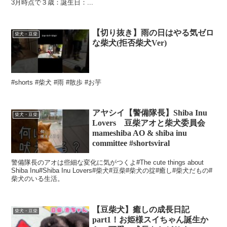
3月時点で３歳：誕生日：...
【切り抜き】雨の日はやる気ゼロ
柴犬・豆柴
な柴犬(拒否柴犬Ver)
#shorts #柴犬 #雨 #散歩 #お芋
アヤシイ【警備隊長】Shiba Inu
柴犬・豆柴
Lovers 豆柴アオと柴犬委員会
mameshiba AO & shiba inu
committee #shortsviral
警備隊長のアオは些細な変化に気がつくよ#The cute things about
Shiba Inu#Shiba Inu Lovers#柴犬#豆柴#柴犬の掟#癒し#柴犬だもの#
柴犬のいる生活。
【豆柴犬】癒しの成長日記
柴犬・豆柴
part1！お姫様スイちゃん誕生か