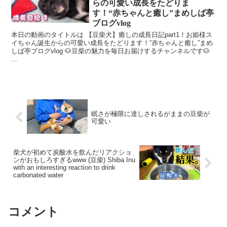
らの可愛い成長をたどりま
す！“赤ちゃんと癒し”まめしば亭
ブログvlog
本日の動画のタイトルは 【豆柴犬】癒しの成長日記part1！お姫様ス
イちゃん誕生からの可愛い成長をたどります！“赤ちゃんと癒し”まめ
しば亭ブログvlog 🐶豆柴の魅力を毎日お届けするチャンネルです🐶
...
眠さが極限に達しされるがままの豆柴が
可愛い
柴犬が初めて炭酸水を飲んだリアクショ
ンがおもしろすぎるwww (豆柴) Shiba Inu
with an interesting reaction to drink
carbonated water
コメント