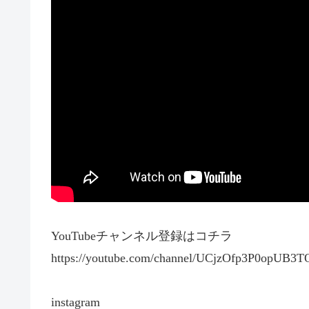
YouTubeチャンネル登録はコチラ
https://youtube.com/channel/UCjzOfp3P0opUB3
instagram