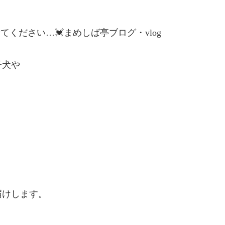
ください…💓まめしば亭ブログ・vlog
子犬や
届けします。