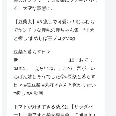
る、大変な事態に。
【豆柴犬】#3 癒しで可愛い！むちむち
でヤンチャな赤毛の赤ちゃん集！“子犬
と癒し”まめしば亭ブログvlog
豆柴と暮らす日々
🐕 10「おてっ
part.1」「えらいね。」この一言が、い
ちばん嬉しそうでした😊#豆柴と暮らす
日々 #黒豆柴 #犬好きさんと繋がりたい
#癒し #AI動画
トマトが好きすぎる柴犬は【サラダバ
ー】豆柴アオと柴犬委員会 Shiba Inu