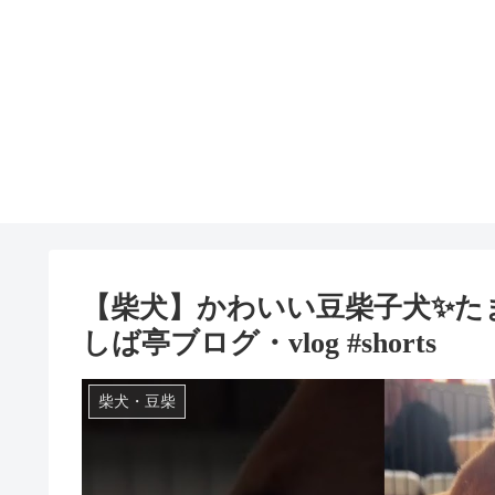
【柴犬】かわいい豆柴子犬✨た
しば亭ブログ・vlog #shorts
柴犬・豆柴