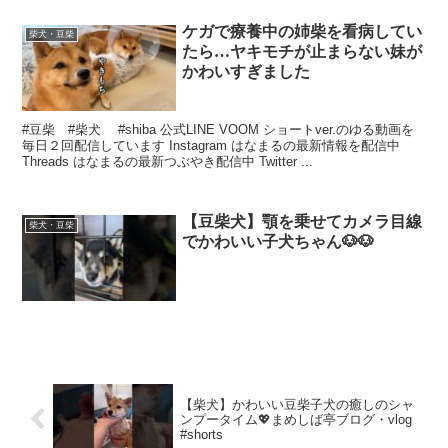
ケガで療養中の姉柴を看病してい
柴犬・豆柴
たら…ヤキモチが止まらない妹が
かわいすぎました
#豆柴 #柴犬 #shiba 公式LINE VOOM ショートver.のゆる動画を
毎日２回配信しています Instagram はなまるの最新情報を配信中
Threads はなまるの最新つぶやき配信中 Twitter ...
【豆柴犬】顎を乗せてカメラ目線
柴犬・豆柴
でかわいい子犬ちゃん🐶🐶
【柴犬】かわいい豆柴子犬の癒しのシャ
ンプータイム💖まめしば亭ブログ・vlog
#shorts