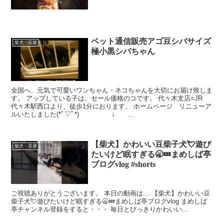
ペット通信販売アゴ豆シバサイズ
柴犬・豆柴
極小黒シバちゃん
全国へ、元気で可愛いワンちゃん・ネコちゃんを大切にお届け致しま
す。 アップしている子は、セール価格のコです。 代々木支店=JR
代々木駅西口より、徒歩1分におります。 ホームページ リニューア
ルいたしました(*ﾟ▽ﾟ*) ↓ ...
【柴犬】かわいい豆柴子犬💘遊び
柴犬・豆柴
たいけど眠すぎる🥱💤まめしば亭
ブログvlog #shorts
ご視聴ありがとうございます。 本日の動画は… 【柴犬】かわいい豆
柴子犬💘遊びたいけど眠すぎる🥱💤まめしば亭ブログvlog まめしば
亭チャンネル登録をすると・・・ 毎日とびっきりかわいい...