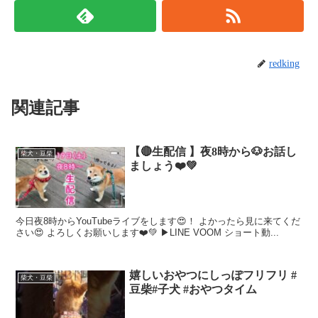
redking
関連記事
【🔴生配信 】夜8時から🐶お話し
柴犬・豆柴
ましょう❤️💚
今日夜8時からYouTubeライブをします😍！ よかったら見に来てくだ
さい😍 よろしくお願いします❤️💚 ▶︎LINE VOOM ショート動...
嬉しいおやつにしっぽフリフリ #
柴犬・豆柴
豆柴#子犬 #おやつタイム