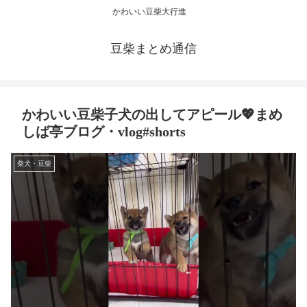
かわいい豆柴大行進
豆柴まとめ通信
かわいい豆柴子犬の出してアピール💖まめ
しば亭ブログ・vlog#shorts
柴犬・豆柴