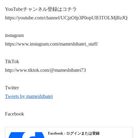
YouTubeチャンネル登録はコチラ
https://youtube.com/channel/UCjzOfp3P0opUB3TOLMjBzJQ
instagram
https://www.instagram.com/mameshibatei_staff/
TikTok
http://www.tiktok.com/@mameshibatei73
Twitter
Tweets by mameshibatei
Facebook
Facebook - ログインまたは登録