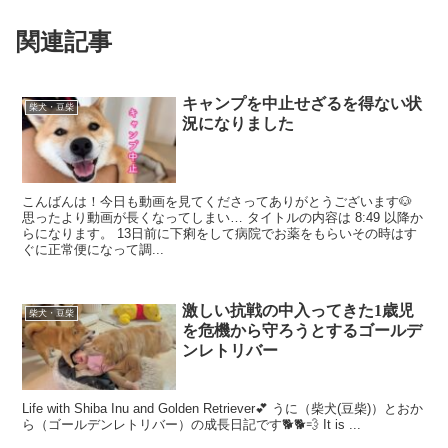
関連記事
キャンプを中止せざるを得ない状
柴犬・豆柴
況になりました
こんばんは！今日も動画を見てくださってありがとうございます🐶
思ったより動画が長くなってしまい… タイトルの内容は 8:49 以降か
らになります。 13日前に下痢をして病院でお薬をもらいその時はす
ぐに正常便になって調...
激しい抗戦の中入ってきた1歳児
柴犬・豆柴
を危機から守ろうとするゴールデ
ンレトリバー
Life with Shiba Inu and Golden Retriever💕 うに（柴犬(豆柴)）とおか
ら（ゴールデンレトリバー）の成長日記です🐕🐕💨 It is ...