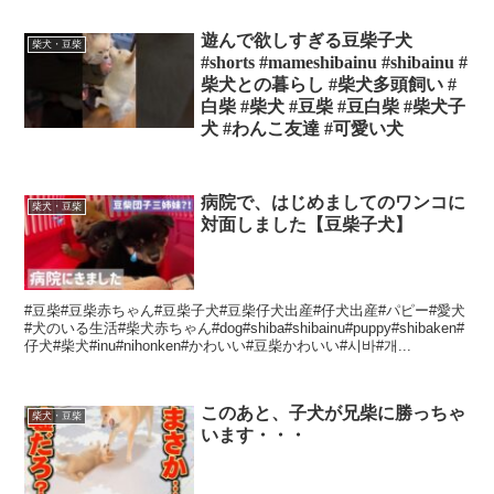
遊んで欲しすぎる豆柴子犬
柴犬・豆柴
#shorts #mameshibainu #shibainu #
柴犬との暮らし #柴犬多頭飼い #
白柴 #柴犬 #豆柴 #豆白柴 #柴犬子
犬 #わんこ友達 #可愛い犬
病院で、はじめましてのワンコに
柴犬・豆柴
対面しました【豆柴子犬】
#豆柴#豆柴赤ちゃん#豆柴子犬#豆柴仔犬出産#仔犬出産#パピー#愛犬
#犬のいる生活#柴犬赤ちゃん#dog#shiba#shibainu#puppy#shibaken#
仔犬#柴犬#inu#nihonken#かわいい#豆柴かわいい#시바#개...
このあと、子犬が兄柴に勝っちゃ
柴犬・豆柴
います・・・