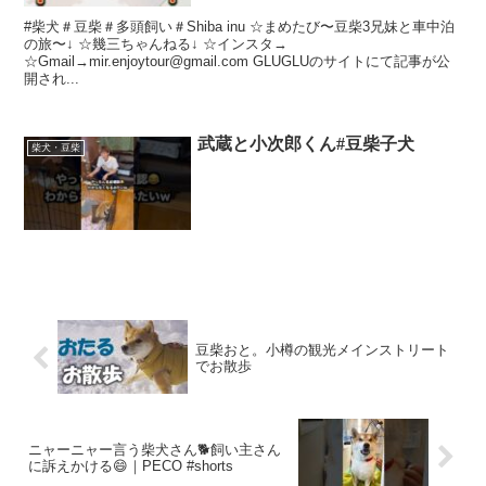
#柴犬＃豆柴＃多頭飼い＃Shiba inu ☆まめたび〜豆柴3兄妹と車中泊
の旅〜↓ ☆幾三ちゃんねる↓ ☆インスタ→
☆Gmail→mir.enjoytour@gmail.com GLUGLUのサイトにて記事が公
開され...
武蔵と小次郎くん#豆柴子犬
柴犬・豆柴
豆柴おと。小樽の観光メインストリート
でお散歩
ニャーニャー言う柴犬さん🐕飼い主さん
に訴えかける😄｜PECO #shorts