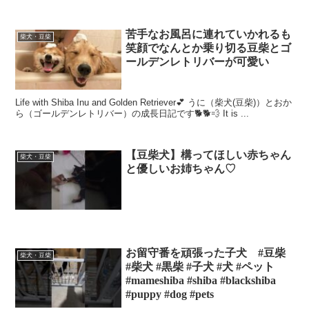
苦手なお風呂に連れていかれるも
柴犬・豆柴
笑顔でなんとか乗り切る豆柴とゴ
ールデンレトリバーが可愛い
Life with Shiba Inu and Golden Retriever💕 うに（柴犬(豆柴)）とおか
ら（ゴールデンレトリバー）の成長日記です🐕🐕💨 It is ...
【豆柴犬】構ってほしい赤ちゃん
柴犬・豆柴
と優しいお姉ちゃん♡
お留守番を頑張った子犬 #豆柴
柴犬・豆柴
#柴犬 #黒柴 #子犬 #犬 #ペット
#mameshiba #shiba #blackshiba
#puppy #dog #pets