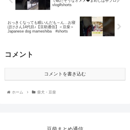
で眠たそうなオメメ❤️まめしば亭ブログ
vlog#shorts
おっきくなっても眠いんだも～ん…お寝
ぼけさん14代目♪【豆助通信】＜豆柴＞
Japanese dog mameshiba #shorts
コメント
コメントを書き込む
ホーム
柴犬・豆柴
豆柴まとめ通信