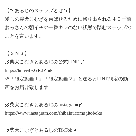
【🐾あるじのステップとは🐾】
愛しの柴犬こむぎを喜ばせるために繰り出される４０手前
おっさんの朝イチの一番キレのない状態で踏むステップの
ことを言います。
【ＳＮＳ】
🌿柴犬こむぎとあるじの公式LINE🌿
https://lin.ee/bkGR3Zmk
※「限定動画１」「限定動画２」と送るとLINE限定の動
画をお届け致します！
🌿柴犬こむぎとあるじのInstagram🌿
https://www.instagram.com/shibainucomugitoboku
🌿柴犬こむぎとあるじのTikTok🌿