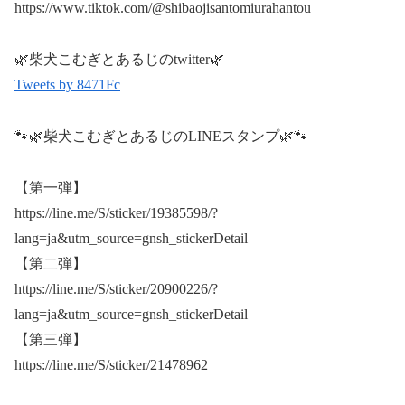
https://www.tiktok.com/@shibaojisantomiurahantou
🌿柴犬こむぎとあるじのtwitter🌿
Tweets by 8471Fc
🐾🌿柴犬こむぎとあるじのLINEスタンプ🌿🐾
【第一弾】
https://line.me/S/sticker/19385598/?
lang=ja&utm_source=gnsh_stickerDetail
【第二弾】
https://line.me/S/sticker/20900226/?
lang=ja&utm_source=gnsh_stickerDetail
【第三弾】
https://line.me/S/sticker/21478962