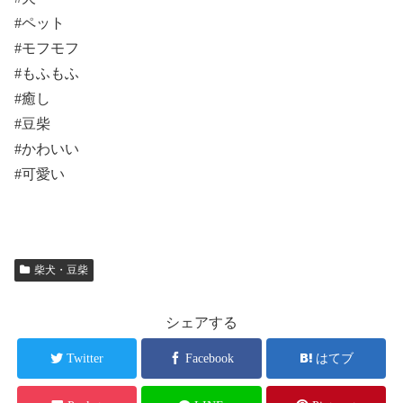
#ペット
#モフモフ
#もふもふ
#癒し
#豆柴
#かわいい
#可愛い
柴犬・豆柴
シェアする
Twitter
Facebook
はてブ