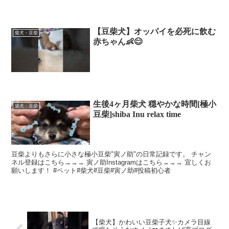
【豆柴犬】オッパイを必死に飲む
柴犬・豆柴
赤ちゃん👶😊
生後4ヶ月柴犬 穏やかな時間[極小
柴犬・豆柴
豆柴]shiba Inu relax time
豆柴よりもさらに小さな極小豆柴"寅ノ助"の日常記録です。 チャン
ネル登録はこちら→→→ 寅ノ助Instagramはこちら→→→ 宜しくお
願いします！ #ペット#柴犬#豆柴#寅ノ助#投稿初心者
【柴犬】かわいい豆柴子犬✨カメラ目線