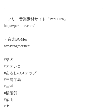
・フリー音楽素材サイト「Peri Turn」
https://peritune.com/
・音楽BGMer
https://bgmer.net/
#柴犬
#アテレコ
#あるじのステップ
#三浦半島
#三浦
#横須賀
#葉山
#犬