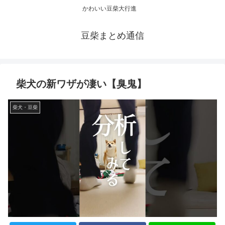
かわいい豆柴大行進
豆柴まとめ通信
柴犬の新ワザが凄い【臭鬼】
柴犬・豆柴