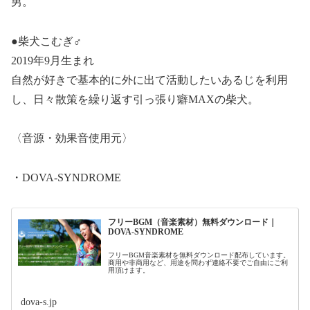
男。
●柴犬こむぎ♂
2019年9月生まれ
自然が好きで基本的に外に出て活動したいあるじを利用
し、日々散策を繰り返す引っ張り癖MAXの柴犬。
〈音源・効果音使用元〉
・DOVA-SYNDROME
フリーBGM（音楽素材）無料ダウンロード｜
DOVA-SYNDROME
フリーBGM音楽素材を無料ダウンロード配布しています。
商用や非商用など、用途を問わず連絡不要でご自由にご利
用頂けます。
dova-s.jp