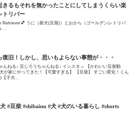
起きるもそれを無かったことにしてしまうくらい楽
レトリバー
nd Golden Retriever💕 うに（柴犬(豆柴)）とおから（ゴールデンレトリバ
...
ら復旧！しかし、思いもよらない事態が・・・
ゃんねる↓ 豆じろうちゃんねる↓ インスタ→ 【かわいい豆柴動
子犬が家にやってきた！【可愛すぎる】 【豆柴】 すごい変化！くん
子犬...
豆柴 #shibainu #犬 #犬のいる暮らし #shorts