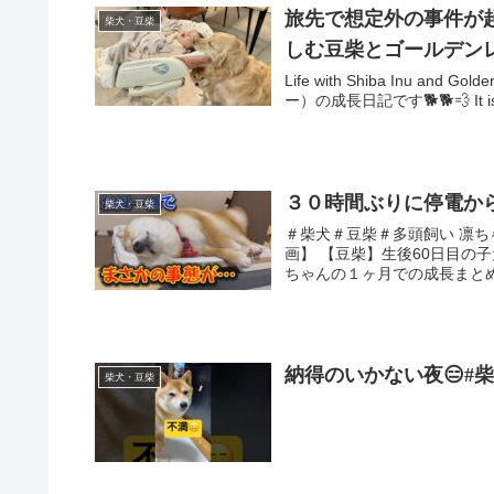
旅先で想定外の事件が
柴犬・豆柴
しむ豆柴とゴールデン
Life with Shiba Inu a
ー）の成長日記です🐕🐕💨 It is 
３０時間ぶりに停電か
柴犬・豆柴
＃柴犬＃豆柴＃多頭飼い 凛ち
画】 【豆柴】生後60日目の
ちゃんの１ヶ月での成長まとめ【
納得のいかない夜😑#柴犬 #
柴犬・豆柴