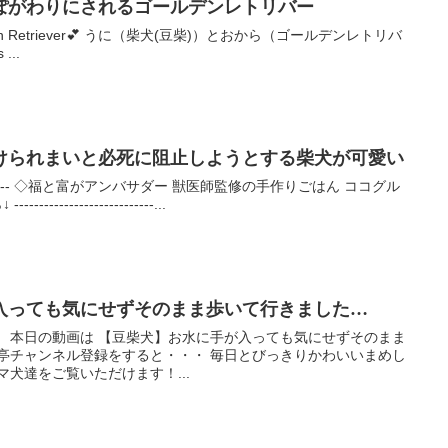
ぽがわりにされるゴールデンレトリバー
nd Golden Retriever💕 うに（柴犬(豆柴)）とおから（ゴールデンレトリバ
...
けられまいと必死に阻止しようとする柴犬が可愛い
------------------ ◇福と富がアンバサダー 獣医師監修の手作りごはん ココグル
--------------------...
入っても気にせずそのまま歩いて行きました…
。 本日の動画は 【豆柴犬】お水に手が入っても気にせずそのまま
ば亭チャンネル登録をすると・・・ 毎日とびっきりかわいいまめし
マ犬達をご覧いただけます！...