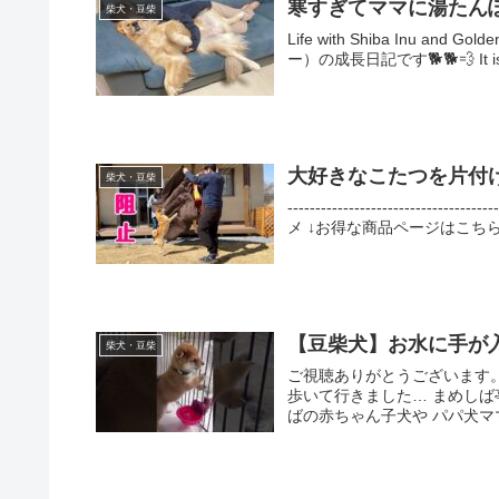
寒すぎてママに湯たん
柴犬・豆柴
Life with Shiba Inu a
ー）の成長日記です🐕🐕💨 It is 
大好きなこたつを片付
柴犬・豆柴
----------------------
メ ↓お得な商品ページはこちら↓ --------
【豆柴犬】お水に手が
柴犬・豆柴
ご視聴ありがとうございます
歩いて行きました… まめし
ばの赤ちゃん子犬や パパ犬マ