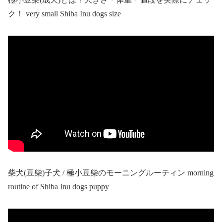
ク！ very small Shiba Inu dogs size
柴犬(豆柴)子犬 / 極小豆柴のモーニングルーティン morning
routine of Shiba Inu dogs puppy