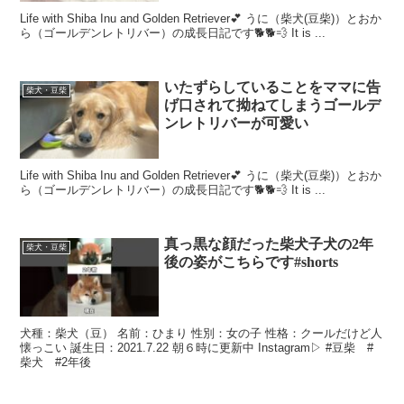
Life with Shiba Inu and Golden Retriever💕 うに（柴犬(豆柴)）とおか
ら（ゴールデンレトリバー）の成長日記です🐕🐕💨 It is ...
いたずらしていることをママに告
柴犬・豆柴
げ口されて拗ねてしまうゴールデ
ンレトリバーが可愛い
Life with Shiba Inu and Golden Retriever💕 うに（柴犬(豆柴)）とおか
ら（ゴールデンレトリバー）の成長日記です🐕🐕💨 It is ...
真っ黒な顔だった柴犬子犬の2年
柴犬・豆柴
後の姿がこちらです#shorts
犬種：柴犬（豆） 名前：ひまり 性別：女の子 性格：クールだけど人
懐っこい 誕生日：2021.7.22 朝６時に更新中 Instagram▷ #豆柴 #
柴犬 #2年後