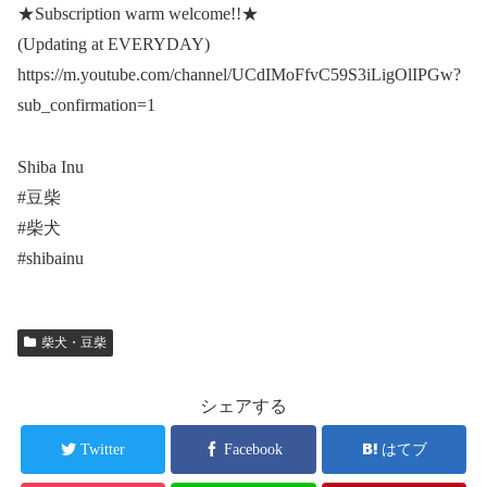
★Subscription warm welcome!!★
(Updating at EVERYDAY)
https://m.youtube.com/channel/UCdIMoFfvC59S3iLigOlIPGw?
sub_confirmation=1
Shiba Inu
#豆柴
#柴犬
#shibainu
柴犬・豆柴
シェアする
Twitter
Facebook
はてブ