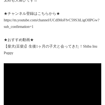
太郎も大喜びです☆
★チャンネル登録はこちらから★
https://m.youtube.com/channel/UCdIMoFfvC59S3iLigOlIPGw?
sub_confirmation=1
★おすすめ動画★
【柴犬(豆柴)】生後1ヶ月の子犬と会ってきた！Shiba Inu
Puppy