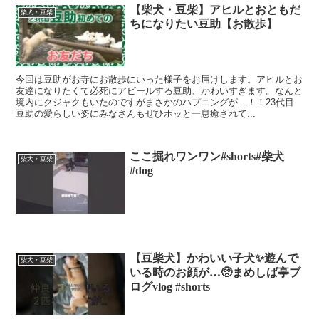
【柴犬・豆柴】アヒルとおともだ
柴犬・豆柴
ちになりたい豆助【お散歩】
今回は豆助がお寺にお散歩にいった様子をお届けします。アヒルとお
友達になりたくて必死にアピールする豆助、かわいすぎます。なんと
境内にクジャクもいたのですがまさかのハプニングが…！！23代目
豆助の愛らしい姿にみなさんもぜひホッと一息癒されて...
ここ掘れワンワン#shorts#柴犬
柴犬・豆柴
#dog
【豆柴犬】かわいい子犬✨遊んで
柴犬・豆柴
いる時のお顔が…🥺まめしば亭ブ
ログvlog #shorts