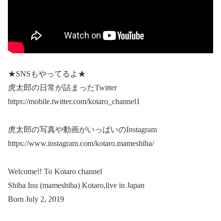
★SNSもやってるよ★
虎太郎の日常が詰まったTwitter
https://mobile.twitter.com/kotaro_channel1
虎太郎の写真や動画がいっぱいのInstagram
https://www.instagram.com/kotaro.mameshiba/
Welcome!! To Kotaro channel
Shiba Inu (mameshiba) Kotaro,live in Japan
Born July 2, 2019