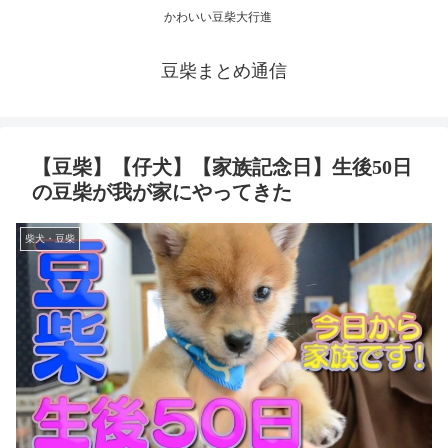
かわいい豆柴大行進
豆柴まとめ通信
【豆柴】【仔犬】【家族記念日】生後50日
の豆柴が我が家にやってきた
柴犬・豆柴