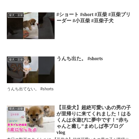
#ショート #short #豆柴 #豆柴ブリ
柴犬・豆柴
ーダー #小豆柴 #豆柴子犬
うんち出た。 #shorts
柴犬・豆柴
うんち出てない。 #shorts
【豆柴犬】超絶可愛いあの男の子
柴犬・豆柴
が里帰りに来てくれました！はる
くんは水遊びに夢中です！“赤ち
ゃんと癒し”まめしば亭ブログ
vlog