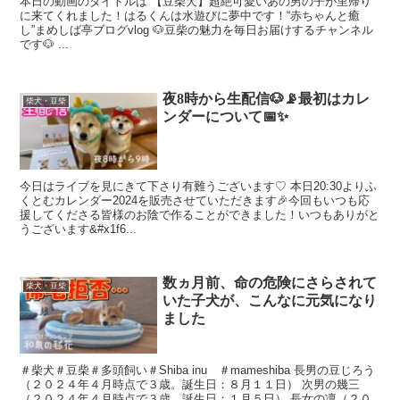
本日の動画のタイトルは 【豆柴犬】超絶可愛いあの男の子が里帰り
に来てくれました！はるくんは水遊びに夢中です！“赤ちゃんと癒
し”まめしば亭ブログvlog 🐶豆柴の魅力を毎日お届けするチャンネル
です🐶 ...
夜8時から生配信🐶📡最初はカレ
柴犬・豆柴
ンダーについて📅✨
今日はライブを見にきて下さり有難うございます♡ 本日20:30よりふ
くとむカレンダー2024を販売させていただきます🎉今回もいつも応
援してくださる皆様のお陰で作ることができました！いつもありがと
うございます&#x1f6...
数ヵ月前、命の危険にさらされて
柴犬・豆柴
いた子犬が、こんなに元気になり
ました
＃柴犬＃豆柴＃多頭飼い＃Shiba inu ＃mameshiba 長男の豆じろう
（２０２４年４月時点で３歳。誕生日：８月１１日） 次男の幾三
（２０２４年４月時点で３歳。誕生日：１月５日） 長女の凛（２０