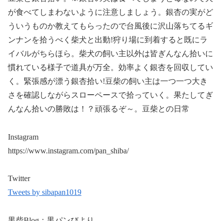
が食べてしまわないように注意しましょう。銀杏の実がど
ういうものか教えてもらったので台風後に沢山落ちてるギ
ンナンを拾うべく柴犬と出動!狩り場に到着すると既にラ
イバルがちらほら。柴犬の飼い主以外は皆ぎんなん拾いに
慣れている様子で道具が万全。効率よく銀杏を回収してい
く。緊張感が漂う銀杏拾い!豆柴の飼い主は一つ一つ大き
さを確認しながらスローペースで拾っていく。果たしてぎ
んなん拾いの勝敗は！？頑張るぞ～。豆柴との日常
Instagram
https://www.instagram.com/pan_shiba/
Twitter
Tweets by sibapan1019
黒柴Blog：黒パンびより。