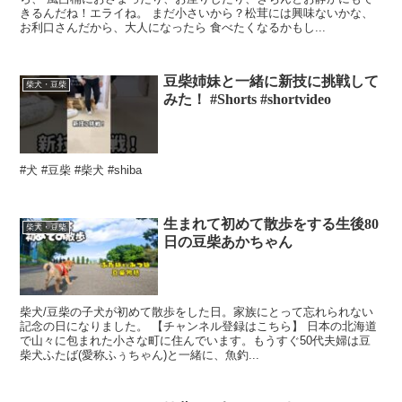
きるんだね！エライね。 まだ小さいから？松茸には興味ないかな、
お利口さんだから、大人になったら 食べたくなるかもし...
豆柴姉妹と一緒に新技に挑戦して
柴犬・豆柴
みた！ #Shorts #shortvideo
#犬 #豆柴 #柴犬 #shiba
生まれて初めて散歩をする生後80
柴犬・豆柴
日の豆柴あかちゃん
柴犬/豆柴の子犬が初めて散歩をした日。家族にとって忘れられない
記念の日になりました。 【チャンネル登録はこちら】 日本の北海道
で山々に包まれた小さな町に住んでいます。もうすぐ50代夫婦は豆
柴犬ふたば(愛称ふぅちゃん)と一緒に、魚釣...