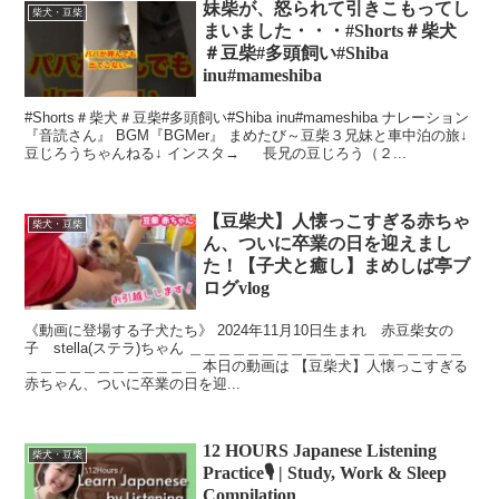
妹柴が、怒られて引きこもってし
柴犬・豆柴
まいました・・・#Shorts＃柴犬
＃豆柴#多頭飼い#Shiba
inu#mameshiba
#Shorts＃柴犬＃豆柴#多頭飼い#Shiba inu#mameshiba ナレーション
『音読さん』 BGM『BGMer』 まめたび～豆柴３兄妹と車中泊の旅↓
豆じろうちゃんねる↓ インスタ→ 長兄の豆じろう（２...
【豆柴犬】人懐っこすぎる赤ちゃ
柴犬・豆柴
ん、ついに卒業の日を迎えまし
た！【子犬と癒し】まめしば亭ブ
ログvlog
《動画に登場する子犬たち》 2024年11月10日生まれ 赤豆柴女の
子 stella(ステラ)ちゃん ＿＿＿＿＿＿＿＿＿＿＿＿＿＿＿＿＿＿＿
＿＿＿＿＿＿＿＿＿＿＿＿ 本日の動画は 【豆柴犬】人懐っこすぎる
赤ちゃん、ついに卒業の日を迎...
12 HOURS Japanese Listening
柴犬・豆柴
Practice🎙 | Study, Work & Sleep
Compilation