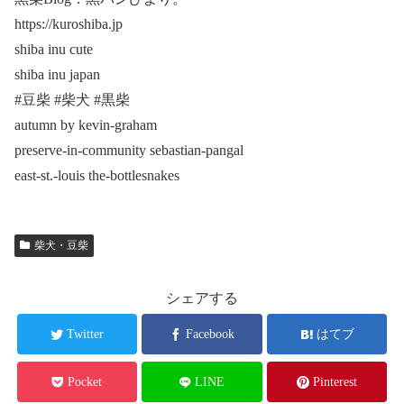
https://kuroshiba.jp
shiba inu cute
shiba inu japan
#豆柴 #柴犬 #黒柴
autumn by kevin-graham
preserve-in-community sebastian-pangal
east-st.-louis the-bottlesnakes
柴犬・豆柴
シェアする
Twitter
Facebook
はてブ
Pocket
LINE
Pinterest