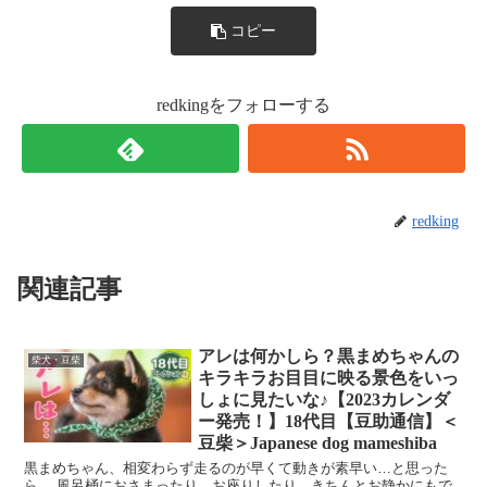
コピー
redkingをフォローする
redking
関連記事
アレは何かしら？黒まめちゃんの
柴犬・豆柴
キラキラお目目に映る景色をいっ
しょに見たいな♪【2023カレンダ
ー発売！】18代目【豆助通信】＜
豆柴＞Japanese dog mameshiba
黒まめちゃん、相変わらず走るのが早くて動きが素早い…と思った
ら、 風呂桶におさまったり、お座りしたり、きちんとお静かにもで