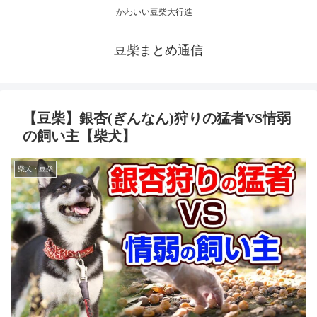
かわいい豆柴大行進
豆柴まとめ通信
【豆柴】銀杏(ぎんなん)狩りの猛者VS情弱
の飼い主【柴犬】
柴犬・豆柴