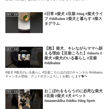
#日常 #柴犬 #豆柴 #dog #柴犬ライ
柴犬・豆柴
フ #shibainu #柴犬と暮らす #柴ス
タグラム
【怒】柴犬、キレながらママへ訴
柴犬・豆柴
える理由【豆柴ころた】#shorts #
柴犬 #柴犬のいる暮らし #豆柴
#shibainu
#柴犬 #柴犬のいる暮らし #豆柴ころたほのぼのチャンネル #shibainu
チャンネル登録、グッドボタンよろしくお願いします🐕🐾
おこぼれをもらうのに必死な柴犬
柴犬・豆柴
#豆柴 #柴犬 #犬 #ペット
#mameshiba #shiba #dog #pets