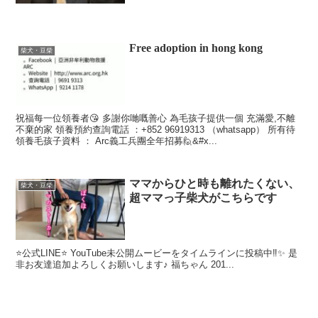
Free adoption in hong kong
柴犬・豆柴
祝福每一位領養者😘 多謝你哋嘅善心 為毛孩子提供一個 充滿愛,不離
不棄的家 領養預約查詢電話 ：+852 96919313 （whatsapp） 所有待
領養毛孩子資料 ： Arc義工兵團全年招募🙋&#x...
ママからひと時も離れたくない、
柴犬・豆柴
超ママっ子柴犬がこちらです
⭐️公式LINE⭐️ YouTube未公開ムービーをタイムラインに投稿中‼️✨ 是
非お友達追加よろしくお願いします♪ 福ちゃん 201...