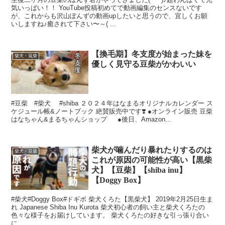
気いっぱい！！ YouTube投稿初めてで動画編集のセンスないです
が、これからも沢山ぽんずの動画upしたいと思うので、宜しくお願
いしますね♪癒されて下さい〜～( ...
【換毛期】冬支度が始まった妹を
柴犬・豆柴
優しく見守る豆柴がかわいい
#豆柴 #柴犬 #shiba ２０２４年はなまるオリジナルカレンダー ス
ケジュール帳&ノートブック 絶賛販売中です❣️ ●オンライン販売 豆柴
はなちゃん&まるちゃんショップ ●後日、Amazon...
柴犬が噛んだり暴れたりするのは
柴犬・豆柴
これが原因の可能性が高い【黒柴
犬】【豆柴】【shiba inu】
【Doggy Box】
#柴犬#Doggy Box#ドギボ 柴犬くろた【黒柴犬】 2019年2月25日生ま
れ Japanese Shiba Inu Kurota 柴犬初心者の飼い主と柴犬くろたの
色々な様子をお届けしています。 柴犬くろたの好きな引っ張り合い
に...