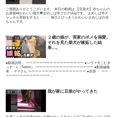
ご視聴ありがとうございます。 本日の動画は 【豆柴犬】赤ちゃんの
お昼寝💤かわいい寝方💖まめしば亭ブログvlogです。 まめしば亭チ
ャンネル登録をすると・・・ 毎日とびっきりかわいいまめしばの赤
ちゃん子犬...
２歳の娘が、実家のポメを溺愛。
柴犬・豆柴
それを見た柴犬が嫉妬した結
果…。
●動画説明： ーーーーーーーーーーーーーーーーー ●シヴァ犬こむぎ
っす：x（Twitter） ーーーーーーーーーーーーーーーーー ●動画編集
者 ・ママさん ーーーーーーーーーーーーーーーーー ●音源 ・ ーー
ーーーーーーーーーーーーー...
我が家に豆柴がやってきた
柴犬・豆柴
生後二ヶ月の豆柴のぽんず君がやってきました(*ˊ˘ˋ*)♪超わんぱくで元