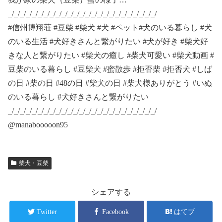
_/_/_/_/_/_/_/_/_/_/_/_/_/_/_/_/_/_/_/_/_/_/_/_/_/
#信州博翔荘 #豆柴 #柴犬 #犬 #ペット#犬のいる暮らし #犬
のいる生活 #犬好きさんと繋がりたい #犬が好き #柴犬好
きな人と繋がりたい #柴犬の癒し #柴犬可愛い #柴犬動画 #
豆柴のいる暮らし #豆柴犬 #蜜散歩 #拒否柴 #拒否犬 #しば
の日 #柴の日 #48の日 #柴犬の日 #柴犬様ありがとう #いぬ
のいる暮らし #犬好きさんと繋がりたい
_/_/_/_/_/_/_/_/_/_/_/_/_/_/_/_/_/_/_/_/_/_/_/_/_/
@manabooooon95
柴犬・豆柴
シェアする
Twitter
Facebook
はてブ