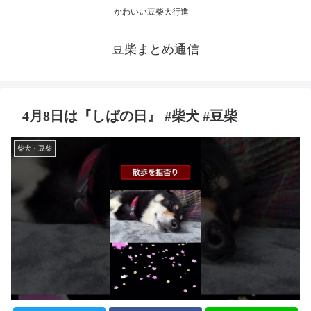
かわいい豆柴大行進
豆柴まとめ通信
4月8日は『しばの日』 #柴犬 #豆柴
柴犬・豆柴