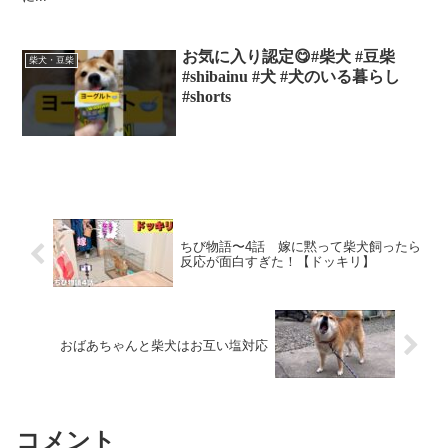
お気に入り認定😋#柴犬 #豆柴
柴犬・豆柴
#shibainu #犬 #犬のいる暮らし
#shorts
ちび物語〜4話 嫁に黙って柴犬飼ったら
反応が面白すぎた！【ドッキリ】
おばあちゃんと柴犬はお互い塩対応
コメント