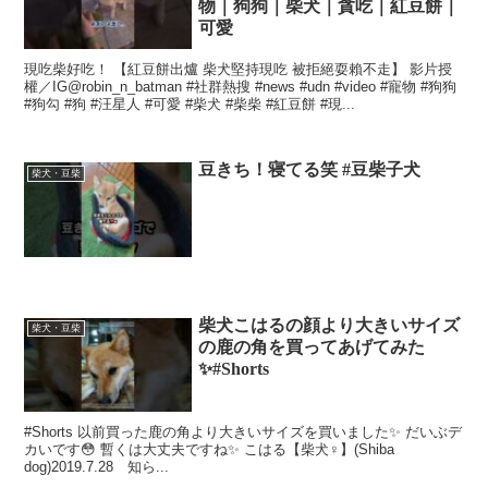
物｜狗狗｜柴犬｜貪吃｜紅豆餅｜
可愛
現吃柴好吃！ 【紅豆餅出爐 柴犬堅持現吃 被拒絕耍賴不走】 影片授
權／IG@robin_n_batman #社群熱搜 #news #udn #video #寵物 #狗狗
#狗勾 #狗 #汪星人 #可愛 #柴犬 #柴柴 #紅豆餅 #現...
豆きち！寝てる笑 #豆柴子犬
柴犬・豆柴
柴犬こはるの顔より大きいサイズ
柴犬・豆柴
の鹿の角を買ってあげてみた
✨#Shorts
#Shorts 以前買った鹿の角より大きいサイズを買いました✨ だいぶデ
カいです😳 暫くは大丈夫ですね✨ こはる【柴犬♀】(Shiba
dog)2019.7.28 知ら...