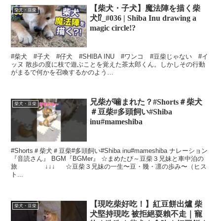
【柴犬・子犬】魔法陣を描く柴
柴犬・豆柴
犬⁉_#036 | Shiba Inu drawing a
magic circle!?
#柴犬 #子犬 #仔犬 #SHIBA INU #ワンコ #豆柴じゃない #イ
ッヌ 散歩の度に枝で遊ぶことを覚えた茶太郎くん。しかしその行動
がまるで何かを召喚するかのよう…
兄柴が噛まれた？#Shorts＃柴犬
柴犬・豆柴
＃豆柴#多頭飼い#Shiba
inu#mameshiba
#Shorts＃柴犬＃豆柴#多頭飼い#Shiba inu#mameshiba ナレーション
『音読さん』 BGM『BGMer』 ☆まめたび～豆柴３兄妹と車中泊の
旅 ↓↓↓ ☆豆柴３兄妹の一生〜豆・幾・凛の歩み〜（ヒス
ト...
【現吃柴好吃！】紅豆餅出爐 柴
柴犬・豆柴
犬堅持現吃 被拒絕耍賴不走｜寵