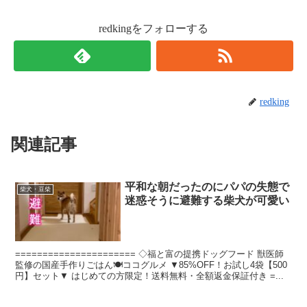
redkingをフォローする
redking
関連記事
平和な朝だったのにパパの失態で
柴犬・豆柴
迷惑そうに避難する柴犬が可愛い
====================== ◇福と富の提携ドッグフード 獣医師
監修の国産手作りごはん🍽ココグルメ︎ ▼85%OFF！お試し4袋【500
円】セット▼ はじめての方限定！送料無料・全額返金保証付き =...