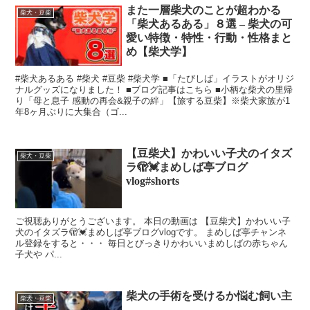
また一層柴犬のことが超わかる
柴犬・豆柴
「柴犬あるある」８選 – 柴犬の可
愛い特徴・特性・行動・性格まと
め【柴犬学】
#柴犬あるある #柴犬 #豆柴 #柴犬学 ■「たびしば」イラストがオリジ
ナルグッズになりました！ ■ブログ記事はこちら ■小柄な柴犬の里帰
り「母と息子 感動の再会&親子の絆」【旅する豆柴】※柴犬家族が1
年8ヶ月ぶりに大集合（ゴ...
【豆柴犬】かわいい子犬のイタズ
柴犬・豆柴
ラ🫣💓まめしば亭ブログ
vlog#shorts
ご視聴ありがとうございます。 本日の動画は 【豆柴犬】かわいい子
犬のイタズラ🫣💓まめしば亭ブログvlogです。 まめしば亭チャンネ
ル登録をすると・・・ 毎日とびっきりかわいいまめしばの赤ちゃん
子犬や パ...
柴犬の手術を受けるか悩む飼い主
柴犬・豆柴