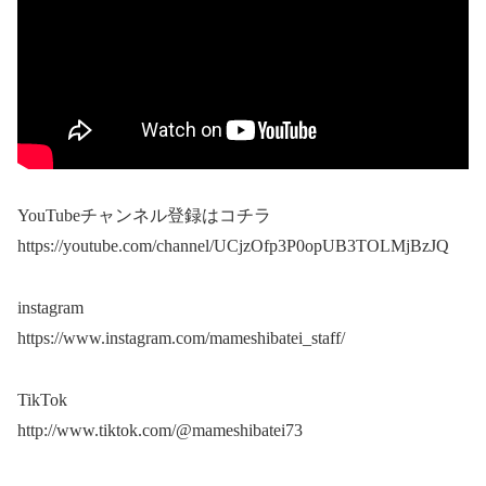
YouTubeチャンネル登録はコチラ
https://youtube.com/channel/UCjzOfp3P0opUB3TOLMjBzJQ
instagram
https://www.instagram.com/mameshibatei_staff/
TikTok
http://www.tiktok.com/@mameshibatei73