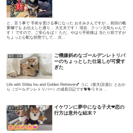
と、言う事で 手術を受ける事になった おすみさんですが… 前回の概
要欄でも お伝えした通り… 大丈夫です！ 現在、クッソ元気ちゃんで
す！ ですので、ご安心をば！ ただ、やはり手術後は 当たり前ですが
ちょっと心配な状態でして… 次...
ご機嫌斜めなゴールデンレトリバ
柴犬・豆柴
ーのちょっとした仕返しが可愛す
ぎた
Life with Shiba Inu and Golden Retriever💕 うに（柴犬(豆柴)）とおか
ら（ゴールデンレトリバー）の成長日記です🐕🐕💨 It is ...
イケワンに夢中になる子犬❤恋の
柴犬・豆柴
行方は意外な結末？