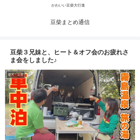
かわいい豆柴大行進
豆柴まとめ通信
豆柴３兄妹と、ヒート＆オフ会のお疲れさ
ま会をしました♪
柴犬・豆柴