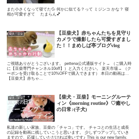
また小さくなって寝てた💦 何かに似てる？って ミジンコ かな？ 寝
相が可愛すぎて たまらん💕
【豆柴犬】赤ちゃんたちを見守り
柴犬・豆柴
カメラで撮影したら可愛すぎまし
た！！まめしば亭ブログvlog
ご視聴ありがとうございます。 pettena公式通販サイト→ （ご購入時
に【豆柴専門チャンネル10off】）と入力ください。 楽天市場→ （ク
ーポンを受け取ることで10%OFFで購入できます） 本日の動画は…
【豆柴犬】赤ちゃ...
【柴犬・豆柴】モーニングルーテ
柴犬・豆柴
ィン《morning routine》♡癒やし
の日常♪(子犬)
私達の新しい家族、豆柴の「チャコ」です。 チャコとの生活と成長
の記録を動画に残していこうと思います。 少しずつアップしていき
ますので、応援していただければ幸いです♪ This is our new family,