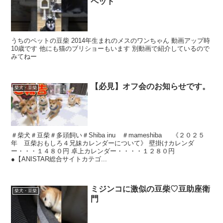
ペット
うちのペットの豆柴 2014年生まれのメスのワンちゃん 動画アップ時
10歳です 他にも猫のブリショーもいます 別動画で紹介しているので
みてねー
【必見】オフ会のお知らせです。
柴犬・豆柴
＃柴犬＃豆柴＃多頭飼い＃Shiba inu ＃mameshiba 《２０２５
年 豆柴おもしろ４兄妹カレンダーについて》 壁掛けカレンダ
ー・・・１４８０円 卓上カレンダー・・・・１２８０円
●【ANISTAR総合サイトカテゴ...
ミジンコに激似の豆柴♡豆助座衛
柴犬・豆柴
門