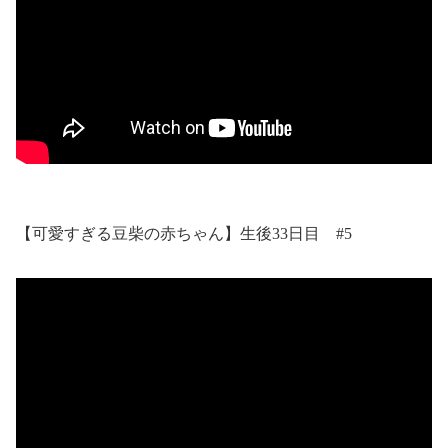
【可愛すぎる豆柴の赤ちゃん】生後33日目 #5