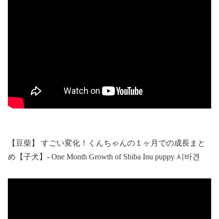
【豆柴】 すごい変化！くんちゃんの１ヶ月での成長まと
め【子犬】- One Month Growth of Shiba Inu puppy 시바견