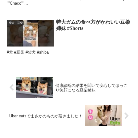
""Chaco""...
特大ガムの食べ方がかわいい豆柴
柴犬・豆柴
姉妹 #Shorts
#犬 #豆柴 #柴犬 #shiba
健康診断の結果を聞いて安心してほっこ
り笑顔になる豆柴姉妹
Uber eatsでまさかのものが届きました！