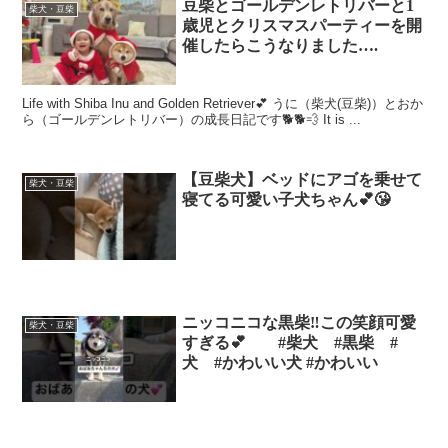
豆柴とゴールデンレトリバーと1
柴犬・豆柴
歳児とクリスマスパーティーを開
催したらこうなりました….
Life with Shiba Inu and Golden Retriever💕 うに（柴犬(豆柴)）とおか
ら（ゴールデンレトリバー）の成長日記です🐕🐕💨 It is ...
【豆柴犬】ベッドにアゴを乗せて
柴犬・豆柴
寝てる可愛い子犬ちゃん💕😘
ニッコニコな黒柴‼️この笑顔可愛
柴犬・豆柴
すぎる💕 #柴犬 #黒柴 #
犬 #かわいい犬 #かわいい