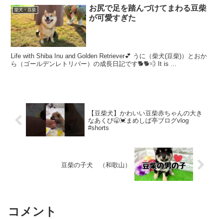
お尻で足を踏んづけてまわる豆柴
柴犬・豆柴
が可愛すぎた
Life with Shiba Inu and Golden Retriever💕 うに（柴犬(豆柴)）とおか
ら（ゴールデンレトリバー）の成長日記です🐕🐕💨 It is ...
【豆柴犬】かわいい豆柴赤ちゃんの大き
なあくび🥱💓まめしば亭ブログvlog
#shorts
豆柴の子犬 （和歌山）
コメント