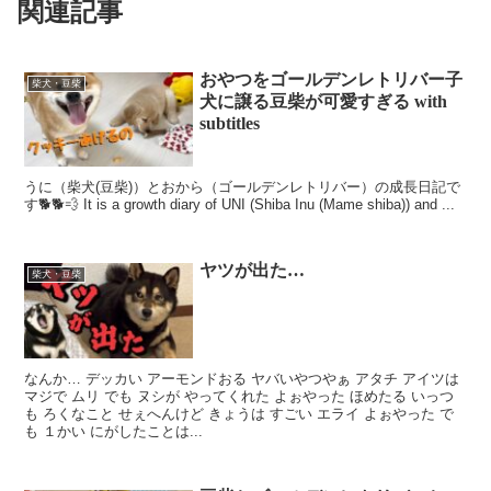
関連記事
おやつをゴールデンレトリバー子
柴犬・豆柴
犬に譲る豆柴が可愛すぎる with
subtitles
うに（柴犬(豆柴)）とおから（ゴールデンレトリバー）の成長日記で
す🐕🐕💨 It is a growth diary of UNI (Shiba Inu (Mame shiba)) and ...
ヤツが出た…
柴犬・豆柴
なんか… デッカい アーモンドおる ヤバいやつやぁ アタチ アイツは
マジで ムリ でも ヌシが やってくれた よぉやった ほめたる いっつ
も ろくなこと せぇへんけど きょうは すごい エライ よぉやった で
も １かい にがしたことは...