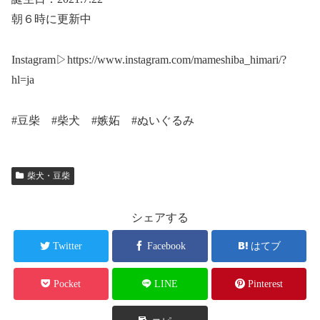
朝６時に更新中
Instagram▷https://www.instagram.com/mameshiba_himari/?
hl=ja
#豆柴 #柴犬 #嫉妬 #ぬいぐるみ
柴犬・豆柴
シェアする
Twitter
Facebook
はてブ
Pocket
LINE
Pinterest