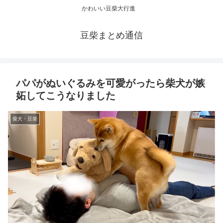
かわいい豆柴大行進
豆柴まとめ通信
パパがぬいぐるみを可愛がったら柴犬が嫉
妬してこうなりました
柴犬・豆柴