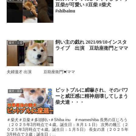
豆柴が可愛い #豆柴 #柴犬
#shibainu
飼い主の戯れ 2021/09/10インスタ
柴犬・豆柴
ライブ 出演 豆助座衛門とママ
夫婦漫才 出演 豆助座衛門💓ママ
ピットブルに威嚇され、そのパワ
柴犬・豆柴
ーと威圧感に精神崩壊してしまう
柴犬達・・・
＃柴犬＃豆柴＃多頭飼い＃Shiba inu ＃mameshiba 長男の豆じろう
（２０２５年3月時点で４歳。誕生日：８月１１日） 次男の幾三（２
０２５年3月時点で４歳。誕生日：１月５日） 長女の凛（２０２５年
3月時点で３歳：誕生日：...