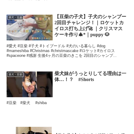
【豆柴の子犬】子犬のシャンプー
柴犬・豆柴
2回目チャレンジ！｜ロケットカ
イロス打ち上げ🚀 ｜クリスマス
ケーキ作り🎄*｜puppy 🐶
#愛犬 #豆柴 #子犬 #トイプードル #犬のいる暮らし #dog
#mameshiba #Christmas #christmascake #ロケット#カイロス
#spaceone #感謝 生後4ヶ月の豆柴のきこを 2回目のシャンプ...
柴犬妹がうっとりしてる理由は一
柴犬・豆柴
体…！？ #Shorts
#豆柴 #柴犬 #shiba