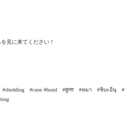
ちを見に来てください！
hedding #cane #hund #कुत्ता #หมา #ชิบะอินุ #
ing