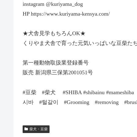
instagram @kuriyama_dog
HP https://www.kuriyama-kensya.com/
★犬舎見学もちろんOK★
くりやま犬舎で育った元気いっぱいな豆柴た
第一種動物取扱業登録番号
販売 新潟県三保第2001051号
#豆柴 #柴犬 #SHIBA #shibainu #mameshiba #s
시바 #털갈이 #Grooming #removing #brush
柴犬・豆柴