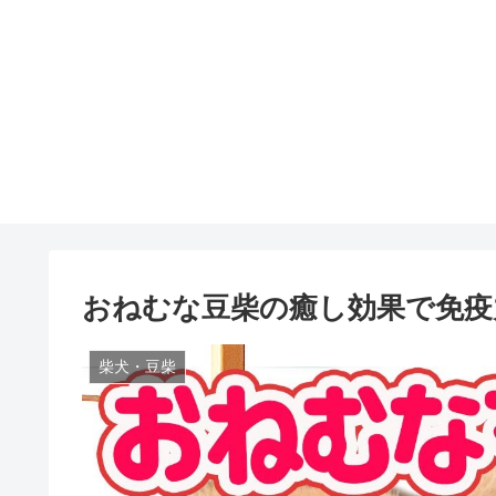
おねむな豆柴の癒し効果で免疫力UP！Sle
柴犬・豆柴