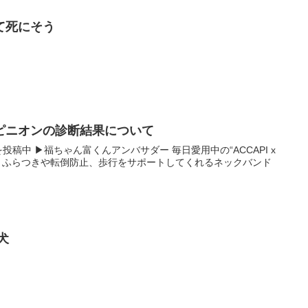
て死にそう
ピニオンの診断結果について
画を投稿中 ▶︎福ちゃん富くんアンバサダー 毎日愛用中の“ACCAPI x
ド” ふらつきや転倒防止、歩行をサポートしてくれるネックバンド
犬