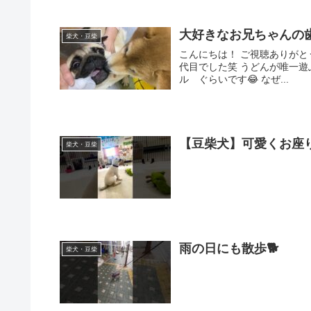
大好きなお兄ちゃんの
柴犬・豆柴
こんにちは！ ご視聴ありがと
代目でした笑 うどんが唯一
ル ぐらいです😂 なぜ...
【豆柴犬】可愛くお座り
柴犬・豆柴
雨の日にも散歩🐕️
柴犬・豆柴