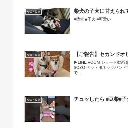
柴犬の子犬に甘えられ
柴犬・豆柴
#柴犬 #子犬 #可愛い
【ご報告】セカンドオ
柴犬・豆柴
▶︎LINE VOOM ショート動
SOZO ペット用ネックバン
で...
チュッしたら #豆柴#子
柴犬・豆柴