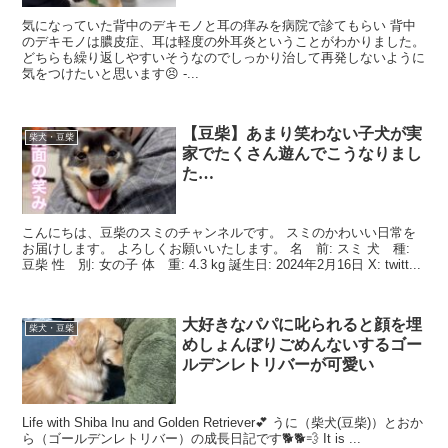
気になっていた背中のデキモノと耳の痒みを病院で診てもらい 背中
のデキモノは膿皮症、耳は軽度の外耳炎ということがわかりました。
どちらも繰り返しやすいそうなのでしっかり治して再発しないように
気をつけたいと思います😣 -...
【豆柴】あまり笑わない子犬が実
柴犬・豆柴
家でたくさん遊んでこうなりまし
た…
こんにちは、豆柴のスミのチャンネルです。 スミのかわいい日常を
お届けします。 よろしくお願いいたします。 名 前: スミ 犬 種:
豆柴 性 別: 女の子 体 重: 4.3 kg 誕生日: 2024年2月16日 X: twitt...
大好きなパパに叱られると顔を埋
柴犬・豆柴
めしょんぼりごめんないするゴー
ルデンレトリバーが可愛い
Life with Shiba Inu and Golden Retriever💕 うに（柴犬(豆柴)）とおか
ら（ゴールデンレトリバー）の成長日記です🐕🐕💨 It is ...