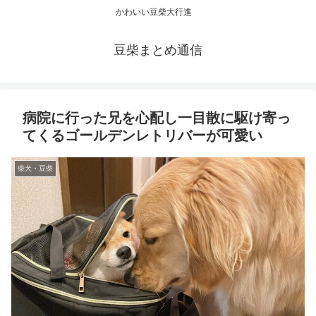
かわいい豆柴大行進
豆柴まとめ通信
病院に行った兄を心配し一目散に駆け寄っ
てくるゴールデンレトリバーが可愛い
柴犬・豆柴