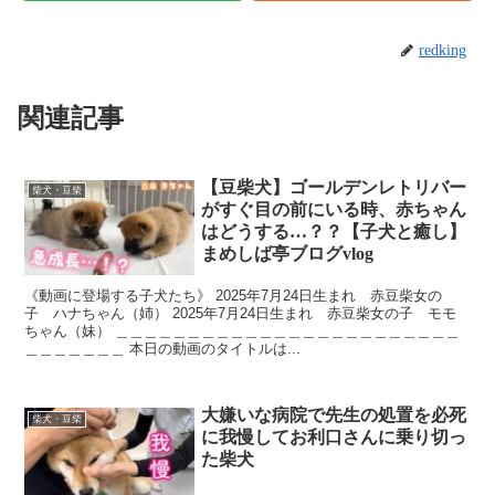
redking
関連記事
【豆柴犬】ゴールデンレトリバー
柴犬・豆柴
がすぐ目の前にいる時、赤ちゃん
はどうする…？？【子犬と癒し】
まめしば亭ブログvlog
《動画に登場する子犬たち》 2025年7月24日生まれ 赤豆柴女の
子 ハナちゃん（姉） 2025年7月24日生まれ 赤豆柴女の子 モモ
ちゃん（妹） ＿＿＿＿＿＿＿＿＿＿＿＿＿＿＿＿＿＿＿＿＿＿＿＿
＿＿＿＿＿＿＿ 本日の動画のタイトルは...
大嫌いな病院で先生の処置を必死
柴犬・豆柴
に我慢してお利口さんに乗り切っ
た柴犬