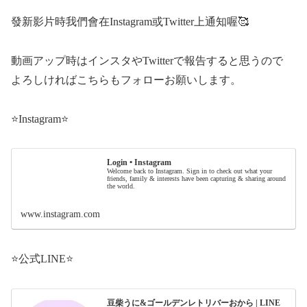
發新影片時我們會在Instagram或Twitter上通知喔🥰
動画アップ時はインスタやTwitterで報告すると思うので
よろしければこちらもフォローお願いします。
⭐️Instagram⭐️
Login • Instagram
Welcome back to Instagram. Sign in to check out what your
friends, family & interests have been capturing & sharing around
the world.
www.instagram.com
⭐️公式LINE⭐️
豆柴うに&ゴールデンレトリバーおから | LINE