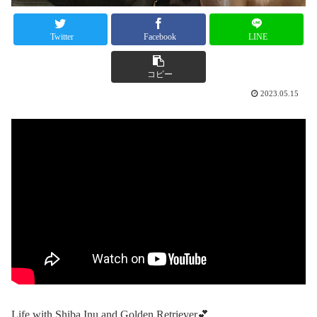
Twitter
Facebook
LINE
コピー
2023.05.15
Life with Shiba Inu and Golden Retriever💕