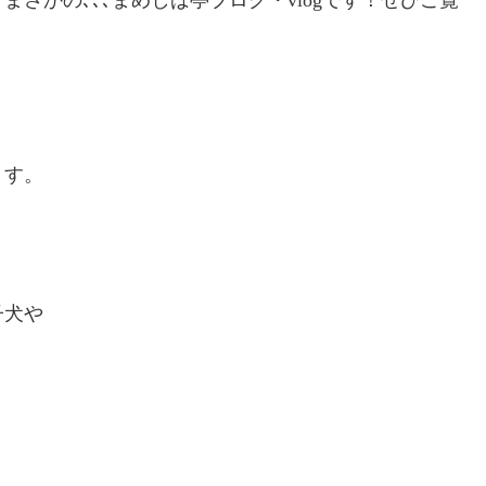
さかの､､､まめしば亭ブログ・vlogです！ぜひご覧
ます。
子犬や