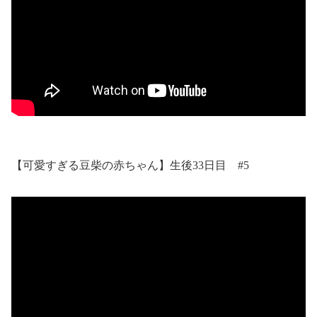
【可愛すぎる豆柴の赤ちゃん】生後33日目 #5