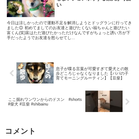
い
今日は涼しかったので運動不足を解消しようとドッグランに行ってき
ました😊 初めてましてのお友達と遊びたくない福ちゃんと遊びたい
富くん(笑)富はただ遊びたかっただけなんですがちょっと誘い方が下
手だったようでお友達を怒らせてし...
息子が喋る言葉が可愛すぎて愛犬との散
歩どころじゃなくなりました【パパの子
育てモーニングルーティン】【豆柴】
ここ掘れワンワンからのドスン #shorts
#柴犬 #豆柴 #shibainu
コメント