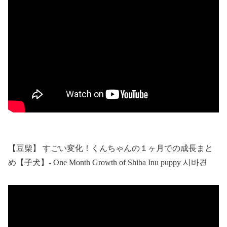
【豆柴】 すごい変化！くんちゃんの１ヶ月での成長まと
め【子犬】- One Month Growth of Shiba Inu puppy 시바견