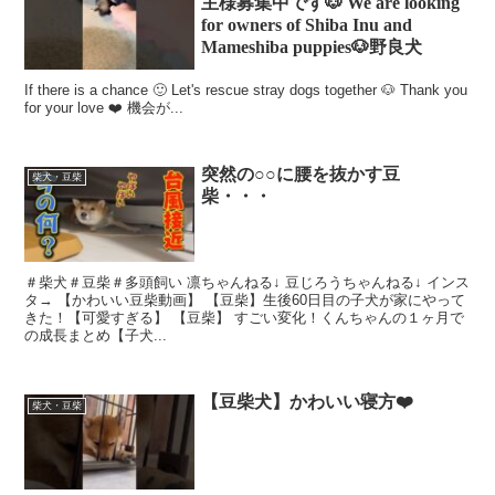
主様募集中です🐶 We are looking
for owners of Shiba Inu and
Mameshiba puppies🐶野良犬
If there is a chance 🙂 Let's rescue stray dogs together 🐶 Thank you
for your love ❤️ 機会が...
突然の○○に腰を抜かす豆
柴犬・豆柴
柴・・・
＃柴犬＃豆柴＃多頭飼い 凛ちゃんねる↓ 豆じろうちゃんねる↓ インス
タ→ 【かわいい豆柴動画】 【豆柴】生後60日目の子犬が家にやって
きた！【可愛すぎる】 【豆柴】 すごい変化！くんちゃんの１ヶ月で
の成長まとめ【子犬...
【豆柴犬】かわいい寝方❤️
柴犬・豆柴