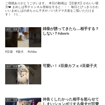
ご視聴ありがとうございます。 本日の動画は 【豆柴犬】かわいい寝
方❤️ まめしば亭チャンネル登録をすると・・・ 毎日とびっきりかわ
いいまめしばの赤ちゃん子犬や パパ犬ママ犬達をご覧いただけま
す！ 《リ...
姉柴が誘ってきたら…相手する？
柴犬・豆柴
しない？#shorts
#豆柴 #柴犬 #shiba
可愛い！ #豆柴カフェ #豆柴子犬
柴犬・豆柴
仲良くしたかった相手を怒らせて
柴犬・豆柴
しまいションボリする柴犬が可愛