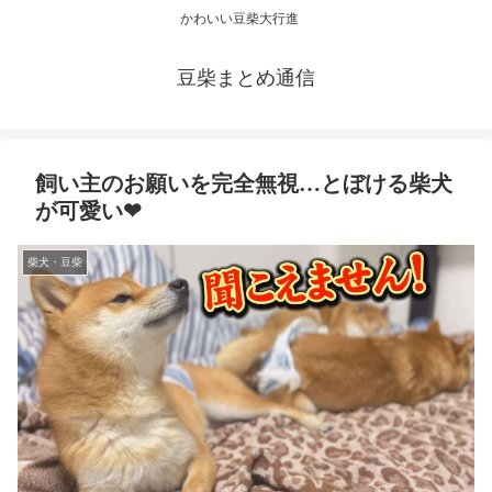
かわいい豆柴大行進
豆柴まとめ通信
飼い主のお願いを完全無視…とぼける柴犬
が可愛い❤
柴犬・豆柴