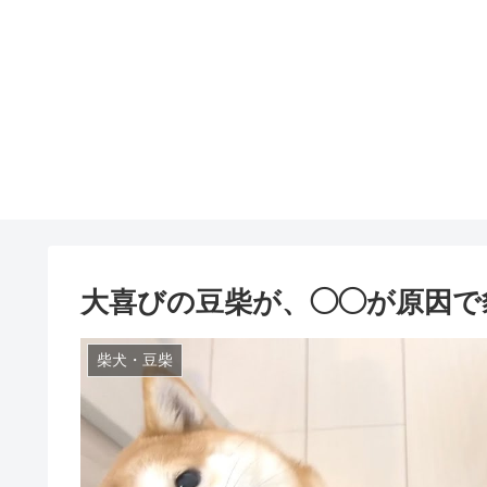
大喜びの豆柴が、◯◯が原因で
柴犬・豆柴