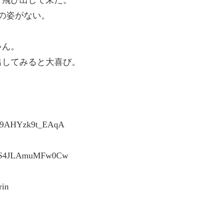
と飛び出して来た。
の姿がない。
ゃん。
出してみると大喜び。
5p9AHYzk9t_EAqA
WArS4JLAmuMFw0Cw
in