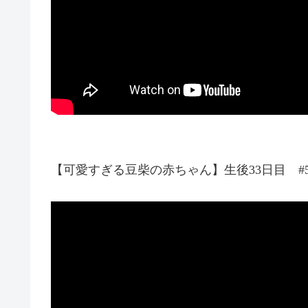
【可愛すぎる豆柴の赤ちゃん】生後33日目 #