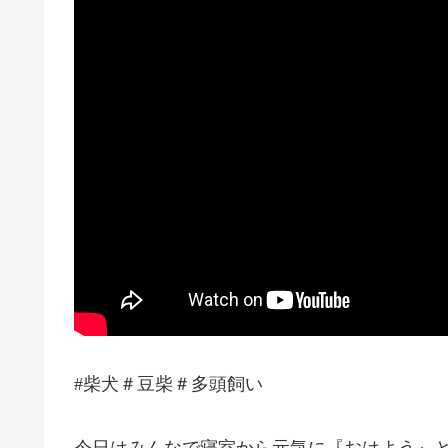
#柴犬＃豆柴＃多頭飼い