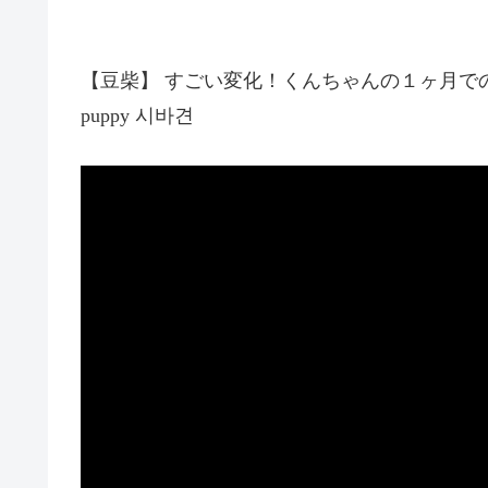
【豆柴】 すごい変化！くんちゃんの１ヶ月での成長まとめ【子
puppy 시바견