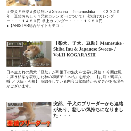
＃柴犬＃豆柴＃多頭飼い＃Shiba inu ＃mameshiba 《２０２５
年 豆柴おもしろ４兄妹カレンダーについて》 壁掛けカレンダ
ー・・・１４８０円 卓上カレンダー・・・・１２８０円
●【ANISTAR総合サイトカテゴ...
【柴犬、子犬、豆助】Mamesuke -
柴犬・豆柴
Shiba Inu & Japanese Sweets- /
Vol.11 KOGARASHI
日本生まれの柴犬「豆助」が和菓子の魅力を世界に発信！ 今回は風
に舞う枯葉を表現した秋の和菓子「木枯」を紹介。 【お店：鶴屋八
幡 ／ 大阪・今橋】 ※紹介している内容は収録時から変更がある場合
がございます。
突然、子犬のブリーダーから連絡
柴犬・豆柴
があり、悲しい気持ちになりまし
た・・・