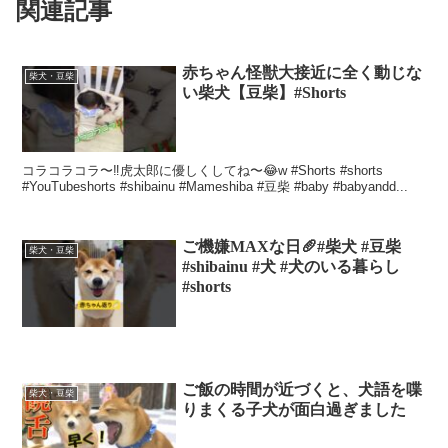
関連記事
赤ちゃん怪獣大接近に全く動じな
柴犬・豆柴
い柴犬【豆柴】#Shorts
コラコラコラ〜‼️虎太郎に優しくしてね〜😂w #Shorts #shorts
#YouTubeshorts #shibainu #Mameshiba #豆柴 #baby #babyandd...
ご機嫌MAXな日🥖#柴犬 #豆柴
柴犬・豆柴
#shibainu #犬 #犬のいる暮らし
#shorts
ご飯の時間が近づくと、犬語を喋
柴犬・豆柴
りまくる子犬が面白過ぎました