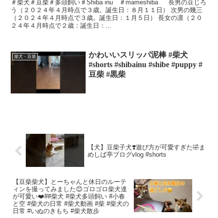
＃柴犬＃豆柴＃多頭飼い＃Shiba inu ＃mameshiba 長男の豆じろ
う（２０２４年４月時点で３歳。誕生日：８月１１日） 次男の幾三
（２０２４年４月時点で３歳。誕生日：１月５日） 長女の凛（２０
２４年４月時点で２歳：誕生日：...
かわいいスリッパ泥棒 #柴犬
柴犬・豆柴
#shorts #shibainu #shibe #puppy #
豆柴 #黒柴
【犬】豆柴子犬❣️遊び方が可愛すぎた🤣ま
めしば亭ブログvlog #shorts
【豆柴柴犬】とーちゃんと休日のルーテ
ィンを撮ってみました😊ゴロゴロ柴犬達
が可愛い❤️##柴犬 #柴犬多頭飼い #小春
と空 #柴犬の日常 #柴犬動画 #柴 #柴犬の
日常 #いぬのきもち #柴犬散歩