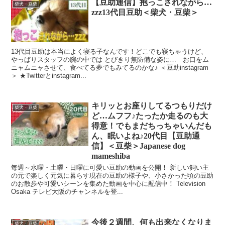
【豆助通信】抱っこされながら…
柴犬・豆柴
zzz13代目豆助＜柴犬・豆柴＞
13代目豆助は本当によく寝る子なんです！どこでも寝ちゃうけど、
やっぱりスタッフの腕の中では とびきり無防備な姿に… お口をム
ニャムニャさせて、食べてる夢でもみてるのかな♪ ＜⾖助instagram
＞ ★Twitterとinstagram...
キリッとお座りしてるつもりだけ
柴犬・豆柴
ど…ムフフ♪たったか走るのも大
得意！でもまだちっちゃいんだも
ん、眠いよね♪20代目【豆助通
信】＜豆柴＞Japanese dog
mameshiba
毎週～水曜・土曜・日曜に可愛い豆助の動画を公開！ 新しい飼い主
の元で楽しく元気に暮らす現在の豆助の様子や、小さかった頃の豆助
のお散歩や可愛いシーンを集めた動画を中心に配信中！ Television
Osaka テレビ大阪のチャンネルを登...
今後２週間、何も出来なくなりま
柴犬・豆柴