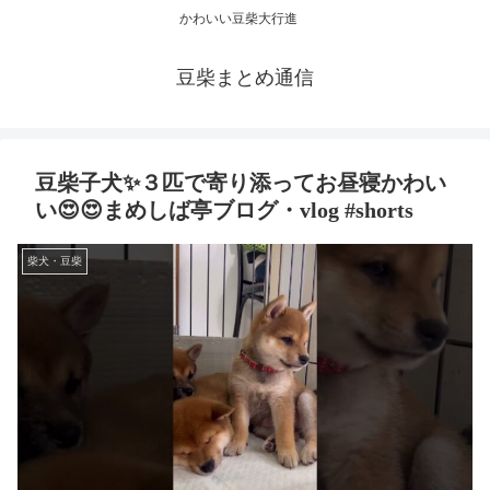
かわいい豆柴大行進
豆柴まとめ通信
豆柴子犬✨３匹で寄り添ってお昼寝かわい
い😍😍まめしば亭ブログ・vlog #shorts
柴犬・豆柴