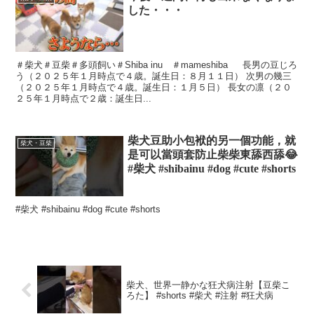
した・・・
＃柴犬＃豆柴＃多頭飼い＃Shiba inu ＃mameshiba 長男の豆じろ
う（２０２５年１月時点で４歳。誕生日：８月１１日） 次男の幾三
（２０２５年１月時点で４歳。誕生日：１月５日） 長女の凛（２０
２５年１月時点で２歳：誕生日...
柴犬豆助小包袱的另一個功能，就
柴犬・豆柴
是可以當頭套防止柴柴東舔西舔😂
#柴犬 #shibainu #dog #cute #shorts
#柴犬 #shibainu #dog #cute #shorts
柴犬、世界一静かな狂犬病注射【豆柴こ
ろた】 #shorts #柴犬 #注射 #狂犬病