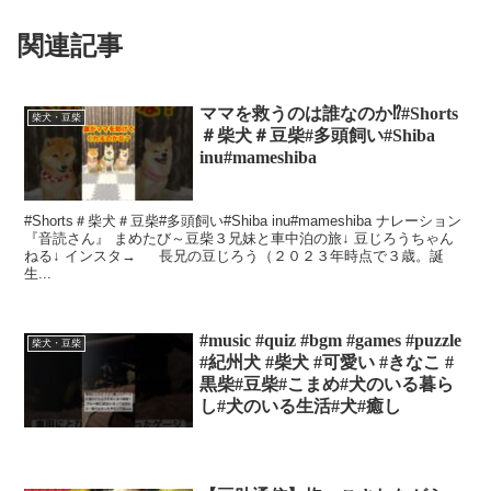
関連記事
ママを救うのは誰なのか⁉️#Shorts
柴犬・豆柴
＃柴犬＃豆柴#多頭飼い#Shiba
inu#mameshiba
#Shorts＃柴犬＃豆柴#多頭飼い#Shiba inu#mameshiba ナレーション
『音読さん』 まめたび～豆柴３兄妹と車中泊の旅↓ 豆じろうちゃん
ねる↓ インスタ→ 長兄の豆じろう（２０２３年時点で３歳。誕
生...
#music #quiz #bgm #games #puzzle
柴犬・豆柴
#紀州犬 #柴犬 #可愛い #きなこ #
黒柴#豆柴#こまめ#犬のいる暮ら
し#犬のいる生活#犬#癒し