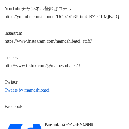
YouTubeチャンネル登録はコチラ
https://youtube.com/channel/UCjzOfp3P0opUB3TOLMjBzJQ
instagram
https://www.instagram.com/mameshibatei_staff/
TikTok
http://www.tiktok.com/@mameshibatei73
Twitter
Tweets by mameshibatei
Facebook
Facebook - ログインまたは登録