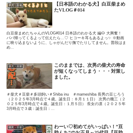
【日本語のわかる犬】白豆柴まめ
柴犬・豆柴
たVLOG＃014
白豆柴まめたちゃんのVLOG#014 日本語のわかる犬 編🐶 大興奮！
パパ帰ってくるよって伝えたら…♡ ヒコーキ耳もあるよっ✨ ※動画
に映り込まないように、しゃがんだり撫でたりしてません。普段はま
め...
このままでは、次男の柴犬の寿命
柴犬・豆柴
が短くなってしまう・・・対策し
ました。
＃柴犬＃豆柴＃多頭飼い＃Shiba inu ＃mameshiba 長男の豆じろう
（２０２５年3月時点で４歳。誕生日：８月１１日） 次男の幾三（２
０２５年3月時点で４歳。誕生日：１月５日） 長女の凛（２０２５年
3月時点で３歳：誕生日：...
わーい♡初めてがいっぱい！”豆
柴犬・豆柴
助んち”のお正月～25代目【豆助