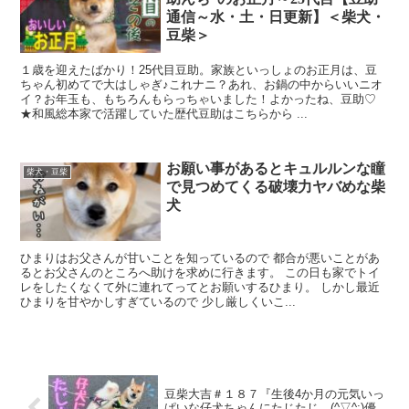
通信～水・土・日更新】＜柴犬・
豆柴＞
１歳を迎えたばかり！25代目豆助。家族といっしょのお正月は、豆
ちゃん初めてで大はしゃぎ♪これナニ？あれ、お鍋の中からいいニオ
イ？お年玉も、もちろんもらっちゃいました！よかったね、豆助♡
★和風総本家で活躍していた歴代豆助はこちらから ...
お願い事があるとキュルルンな瞳
柴犬・豆柴
で見つめてくる破壊力ヤバめな柴
犬
ひまりはお父さんが甘いことを知っているので 都合が悪いことがあ
るとお父さんのところへ助けを求めに行きます。 この日も家でトイ
レをしたくなくて外に連れてってとお願いするひまり。 しかし最近
ひまりを甘やかしすぎているので 少し厳しくいこ...
豆柴大吉＃１８７『生後4か月の元気いっ
ぱいな仔犬ちゃんにたじたじ…(^▽^;)優