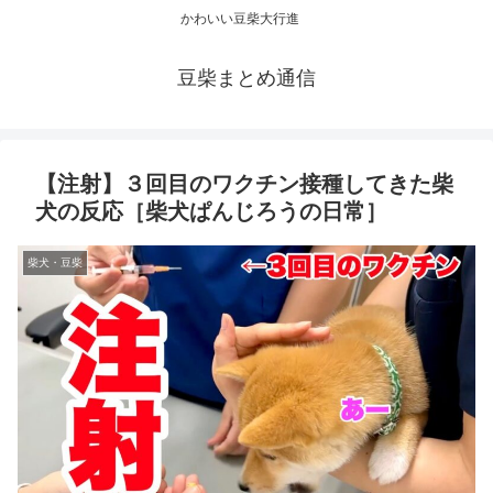
かわいい豆柴大行進
豆柴まとめ通信
【注射】３回目のワクチン接種してきた柴
犬の反応［柴犬ぱんじろうの日常］
柴犬・豆柴