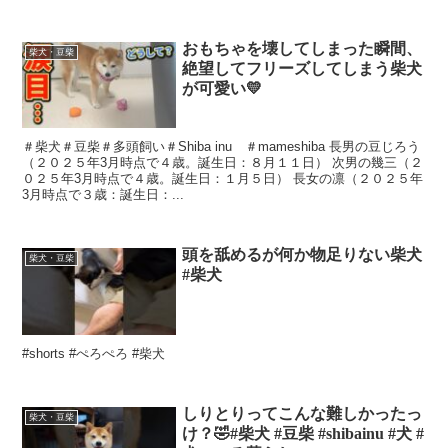
おもちゃを壊してしまった瞬間、
柴犬・豆柴
絶望してフリーズしてしまう柴犬
が可愛い💛
＃柴犬＃豆柴＃多頭飼い＃Shiba inu ＃mameshiba 長男の豆じろう
（２０２５年3月時点で４歳。誕生日：８月１１日） 次男の幾三（２
０２５年3月時点で４歳。誕生日：１月５日） 長女の凛（２０２５年
3月時点で３歳：誕生日：...
頭を舐めるが何か物足りない柴犬
柴犬・豆柴
#柴犬
#shorts #ぺろぺろ #柴犬
しりとりってこんな難しかったっ
柴犬・豆柴
け？🤣#柴犬 #豆柴 #shibainu #犬 #