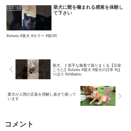
柴犬に髭を噛まれる感覚を体験し
柴犬・豆柴
て下さい
#shorts #柴犬 #ホラー #柴VR
柴犬、ド派手な服着て掘りまくる【豆柴
ころた】#shorts #柴犬 #柴犬の日常 #ほ
りほり #shibainu
愛犬が人間の言葉を理解し過ぎて困って
います
コメント