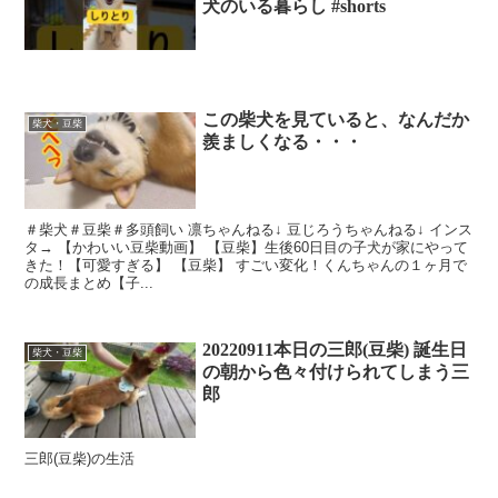
犬のいる暮らし #shorts
この柴犬を見ていると、なんだか
柴犬・豆柴
羨ましくなる・・・
＃柴犬＃豆柴＃多頭飼い 凛ちゃんねる↓ 豆じろうちゃんねる↓ インス
タ→ 【かわいい豆柴動画】 【豆柴】生後60日目の子犬が家にやって
きた！【可愛すぎる】 【豆柴】 すごい変化！くんちゃんの１ヶ月で
の成長まとめ【子...
20220911本日の三郎(豆柴) 誕生日
柴犬・豆柴
の朝から色々付けられてしまう三
郎
三郎(豆柴)の生活