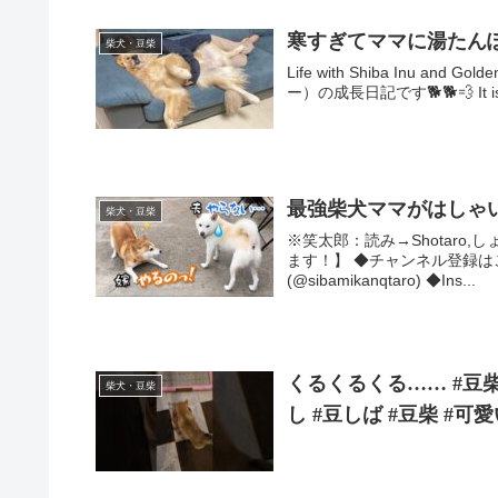
寒すぎてママに湯たん
柴犬・豆柴
Life with Shiba Inu a
ー）の成長日記です🐕🐕💨 It is 
最強柴犬ママがはしゃ
柴犬・豆柴
※笑太郎：読み→Shotaro
ます！】 ◆チャンネル登録はこち
(@sibamikanqtaro) ◆Ins...
くるくるくる…… #豆柴
柴犬・豆柴
し #豆しば #豆柴 #可