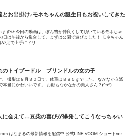
達とお出掛け♪モネちゃんの誕生日もお祝いしてきた
ます🐶 今回の動画は、ぽん吉が仲良くして頂いているモネちゃ
この日は午後から集合して、まずは公園で遊びました！ モネちゃん
や足で上手にドリ...
まれのトイプードル ブリンドルの女の子
す。 撮影は８月３０日で、体重は８８５ｇでした。 なかなか立派
で本当にかわいいです。 お顔もなかなかの美人さん？(^o^)
人に会えて…豆柴の喜びが爆発してこうなっちゃい
nstagram はなまるの最新情報を配信中 公式LINE VOOM ショートver.