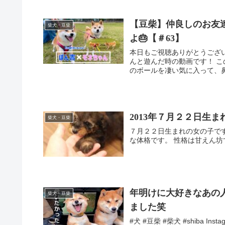
【豆柴】仲良しのお友
柴犬・豆柴
よ🎂【＃63】
本日もご視聴ありがとうござい
んと遊んだ時の動画です！ 
のボールを凄い気に入って、鼻
2013年７月２２日生
柴犬・豆柴
７月２２日生まれの女の子で
な体格です。 性格は甘えん坊
年明けに大好きなあの
柴犬・豆柴
ました笑
#犬 #豆柴 #柴犬 #shiba I