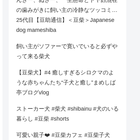
の歯みがきに飼い主の冷静なツッコミ…
25代目【豆助通信】＜豆柴＞Japanese
dog mameshiba
飼い主がソファーで寛いでいると必ずや
って来る柴犬
【豆柴犬】#4 癒しすぎるシロクマのよ
うな赤ちゃんたち“子犬と癒し”まめしば
亭ブログvlog
ストーカー犬 #柴犬 #shibainu #犬のいる
暮らし #豆柴 #shorts
可愛い親子❤️ #豆柴カフェ #豆柴子犬