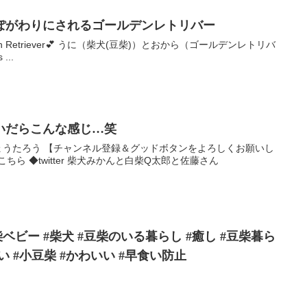
ぽがわりにされるゴールデンレトリバー
nd Golden Retriever💕 うに（柴犬(豆柴)）とおから（ゴールデンレトリバ
...
いだらこんな感じ…笑
,しょうたろう 【チャンネル登録＆グッドボタンをよろしくお願いし
ら ◆twitter 柴犬みかんと白柴Q太郎と佐藤さん
ベビー #柴犬 #豆柴のいる暮らし #癒し #豆柴暮ら
愛い #小豆柴 #かわいい #早食い防止