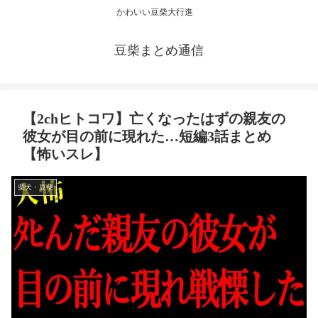
かわいい豆柴大行進
豆柴まとめ通信
【2chヒトコワ】亡くなったはずの親友の
彼女が目の前に現れた…短編3話まとめ
【怖いスレ】
柴犬・豆柴