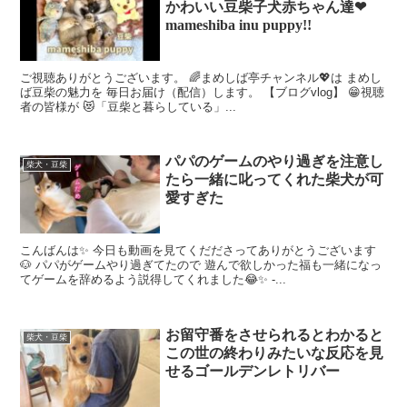
かわいい豆柴子犬赤ちゃん達❤︎
mameshiba inu puppy!!
ご視聴ありがとうございます。 🌈まめしば亭チャンネル💖は まめし
ば豆柴の魅力を 毎日お届け（配信）します。 【ブログvlog】 😁視聴
者の皆様が 😻「豆柴と暮らしている」...
パパのゲームのやり過ぎを注意し
柴犬・豆柴
たら一緒に叱ってくれた柴犬が可
愛すぎた
こんばんは✨ 今日も動画を見てくだださってありがとうございます
🐶 パパがゲームやり過ぎてたので 遊んで欲しかった福も一緒になっ
てゲームを辞めるよう説得してくれました😂✨ -...
お留守番をさせられるとわかると
柴犬・豆柴
この世の終わりみたいな反応を見
せるゴールデンレトリバー