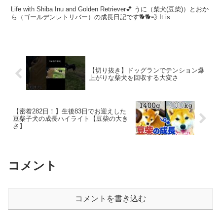
Life with Shiba Inu and Golden Retriever💕 うに（柴犬(豆柴)）とおか
ら（ゴールデンレトリバー）の成長日記です🐕🐕💨 It is ...
【切り抜き】ドッグランでテンション爆
上がりな柴犬を回収する大変さ
【密着282日！】生後83日でお迎えした
豆柴子犬の成長ハイライト【豆柴の大き
さ】
コメント
コメントを書き込む