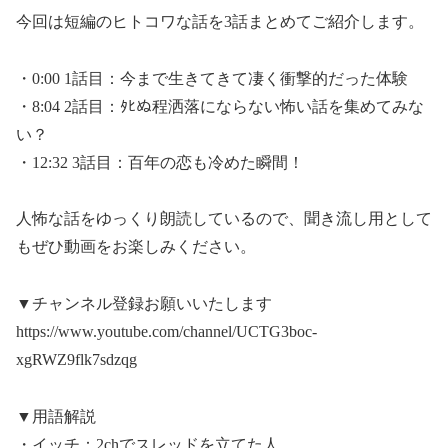
今回は短編のヒトコワな話を3話まとめてご紹介します。
・0:00 1話目：今まで生きてきて凄く衝撃的だった体験
・8:04 2話目：ﾀﾋぬ程洒落にならない怖い話を集めてみな
い？
・12:32 3話目：百年の恋も冷めた瞬間！
人怖な話をゆっくり朗読しているので、聞き流し用として
もぜひ動画をお楽しみください。
▼チャンネル登録お願いいたします
https://www.youtube.com/channel/UCTG3boc-
xgRWZ9flk7sdzqg
▼用語解説
・イッチ：2chでスレッドを立てた人