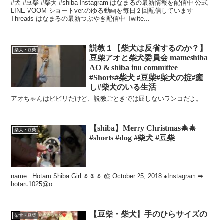
#犬 #豆柴 #柴犬 #shiba Instagram はなまるの最新情報を配信中 公式
LINE VOOM ショートver.のゆる動画を毎日２回配信しています
Threads はなまるの最新つぶやき配信中 Twitte...
説教１【柴犬は反省するのか？】
柴犬・豆柴
豆柴アオと柴犬委員会 mameshiba
AO & shiba inu committee
#Shorts#柴犬 #豆柴#柴犬の掟#癒
し#柴犬のいる生活
アオちゃんはビビリだけど、説教ごときでは屈しないワンコだよ。
【shiba】Merry Christmas🎄🎄
柴犬・豆柴
#shorts #dog #柴犬 #豆柴
name : Hotaru Shiba Girl 🌷🌷🌷 🎂 October 25, 2018 ●Instagram ➡
hotaru1025@o...
【豆柴・柴犬】手のひらサイズの
柴犬・豆柴