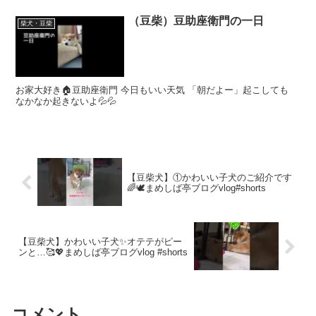
（豆柴）豆助座衛門の一日
柴犬・豆柴
お家大好き🏠豆助座衛門 今日もいい天気 「朝だよー」起こしても
なかなか起きないよ💦💦
【豆柴犬】①かわいい子犬のご紹介です
🌈🕊️まめしば亭ブログvlog#shorts
【豆柴犬】かわいい子犬✨オテテがピー
ンと…🥰💖まめしば亭ブログvlog #shorts
コメント