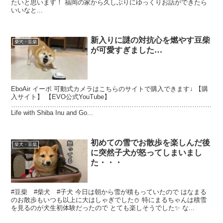
たいと思います！ 福岡の家から久しぶりにゆっくりお話ができたら
いいなと...
新入りに謎の対抗心を燃やす豆柴
柴犬・豆柴
が可愛すぎました…
EboAir イーボ 可動式カメラはこちらのサイトで購入できます↓ 【購
入サイト】 【EVO公式YouTube】
…………………………………………………………………………………
Life with Shiba Inu and Go...
初めての雪でお散歩を楽しんだ後
柴犬・豆柴
に突然子犬が怒ってしまいまし
た・・・
#豆柴 #柴犬 #子犬 今日は朝から雪が積もっていたので はなまる
のお散歩もいつも以上に大はしゃぎでした⛄️ 特にまるちゃんは積雪
を見るのが犬生初体験だったので とても楽しそうでした✨ な...