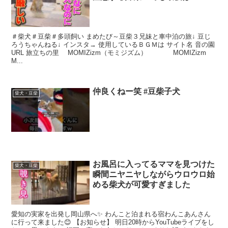
＃柴犬＃豆柴＃多頭飼い まめたび～豆柴３兄妹と車中泊の旅↓ 豆じ
ろうちゃんねる↓ インスタ→ 使用しているＢＧＭは サイト名 音の園
URL 旅立ちの里 MOMIZizm（モミジズム） MOMIZizm
M...
仲良くねー笑 #豆柴子犬
柴犬・豆柴
お風呂に入ってるママを見つけた
柴犬・豆柴
瞬間ニヤニヤしながらウロウロ始
める柴犬が可愛すぎました
愛知の実家を出発し岡山県へ✨ わんこと泊まれる宿わんこあんさん
に行って来ました😊 【お知らせ】 明日20時からYouTubeライブをし