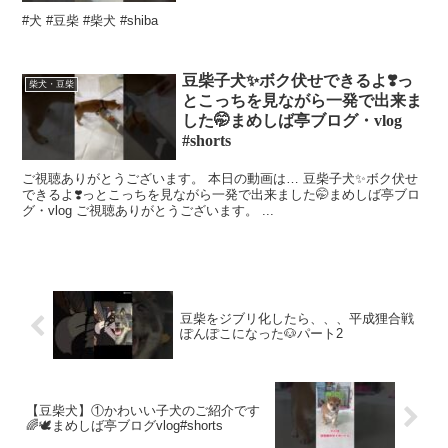
#犬 #豆柴 #柴犬 #shiba
豆柴子犬✨ボク伏せできるよ❣️っ
柴犬・豆柴
とこっちを見ながら一発で出来ま
した🤭まめしば亭ブログ・vlog
#shorts
ご視聴ありがとうございます。 本日の動画は… 豆柴子犬✨ボク伏せ
できるよ❣️っとこっちを見ながら一発で出来ました🤭まめしば亭ブロ
グ・vlog ご視聴ありがとうございます。 ...
豆柴をジブリ化したら、、、平成狸合戦
ぽんぽこになった🐶パート2
【豆柴犬】①かわいい子犬のご紹介です
🌈🕊️まめしば亭ブログvlog#shorts