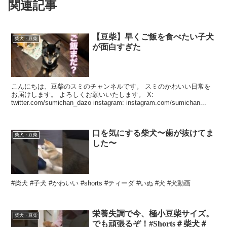
関連記事
【豆柴】早くご飯を食べたい子犬
柴犬・豆柴
が面白すぎた
こんにちは、豆柴のスミのチャンネルです。 スミのかわいい日常を
お届けします。 よろしくお願いいたします。 X:
twitter.com/sumichan_dazo instagram: instagram.com/sumichan...
口を気にする柴犬〜歯が抜けてま
柴犬・豆柴
した〜
#柴犬 #子犬 #かわいい #shorts #ティーダ #いぬ #犬 #犬動画
栄養失調で今、極小豆柴サイズ。
柴犬・豆柴
でも頑張るぞ！#Shorts＃柴犬＃