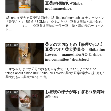
豆柴#多頭飼い#Shiba
inu#mameshiba
#Shorts＃柴犬＃豆柴#多頭飼い#Shiba inu#mameshiba ナレーション
『音読さん』 BGM『BGMer』 ☆まめたび～豆柴３兄妹と車中泊の
旅 ↓↓↓ ☆豆柴３兄妹の一生〜豆・幾・凛の歩み〜（ヒス
ト...
柴犬の大切なもの【修理やねん】
柴犬・豆柴
豆柴アオと柴犬委員会 Shiba Inu
Lovers mameshiba AO & shiba
inu committee #shortsfeed
アオちゃんはアオ弟分のおもちゃを大切にしているよ#the cute
things about Shiba Inu#Shiba Inu Lovers#柴犬#豆柴#柴犬の掟#癒し#
柴犬だもの#柴犬のいる生活。
お昼寝の様子が尊すぎる豆柴姉妹
柴犬・豆柴
#Shorts