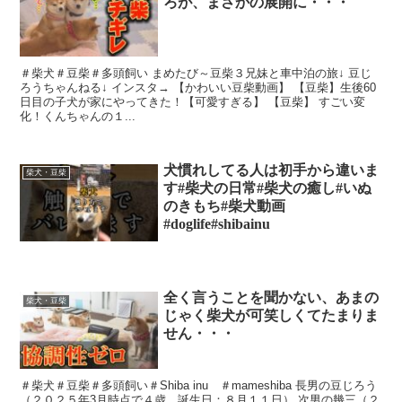
ろが、まさかの展開に・・・
＃柴犬＃豆柴＃多頭飼い まめたび～豆柴３兄妹と車中泊の旅↓ 豆じ
ろうちゃんねる↓ インスタ→ 【かわいい豆柴動画】 【豆柴】生後60
日目の子犬が家にやってきた！【可愛すぎる】 【豆柴】 すごい変
化！くんちゃんの１...
犬慣れしてる人は初手から違いま
柴犬・豆柴
す#柴犬の日常#柴犬の癒し#いぬ
のきもち#柴犬動画
#doglife#shibainu
全く言うことを聞かない、あまの
柴犬・豆柴
じゃく柴犬が可笑しくてたまりま
せん・・・
＃柴犬＃豆柴＃多頭飼い＃Shiba inu ＃mameshiba 長男の豆じろう
（２０２５年3月時点で４歳。誕生日：８月１１日） 次男の幾三（２