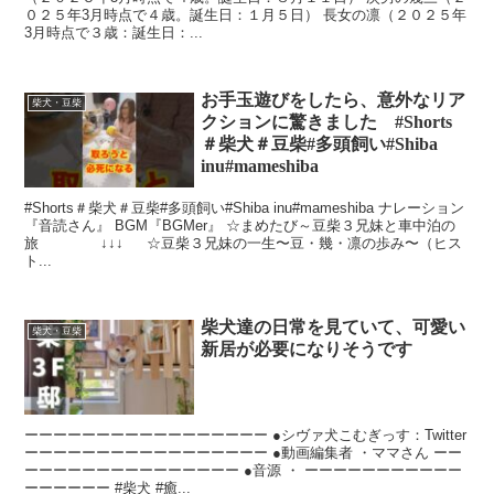
０２５年3月時点で４歳。誕生日：１月５日） 長女の凛（２０２５年
3月時点で３歳：誕生日：...
お手玉遊びをしたら、意外なリア
柴犬・豆柴
クションに驚きました #Shorts
＃柴犬＃豆柴#多頭飼い#Shiba
inu#mameshiba
#Shorts＃柴犬＃豆柴#多頭飼い#Shiba inu#mameshiba ナレーション
『音読さん』 BGM『BGMer』 ☆まめたび～豆柴３兄妹と車中泊の
旅 ↓↓↓ ☆豆柴３兄妹の一生〜豆・幾・凛の歩み〜（ヒス
ト...
柴犬達の日常を見ていて、可愛い
柴犬・豆柴
新居が必要になりそうです
ーーーーーーーーーーーーーーーーー ●シヴァ犬こむぎっす：Twitter
ーーーーーーーーーーーーーーーーー ●動画編集者 ・ママさん ーー
ーーーーーーーーーーーーーーー ●音源 ・ ーーーーーーーーーーー
ーーーーーー #柴犬 #癒...