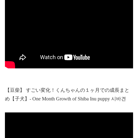
【豆柴】 すごい変化！くんちゃんの１ヶ月での成長まと
め【子犬】- One Month Growth of Shiba Inu puppy 시바견