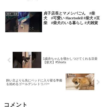
貞子店長とマメシバごん #柴
柴犬・豆柴
犬 #可愛い #lacetsoleil #柴犬 #豆
柴 #柴犬のいる暮らし #犬雑貨
1歳赤ちゃんを寝かしつけてくれる豆柴
【柴犬】#Shorts
飼い主よりも先にベッドに入り寝る準備
を始めるゴールデンレトリバー
コメント