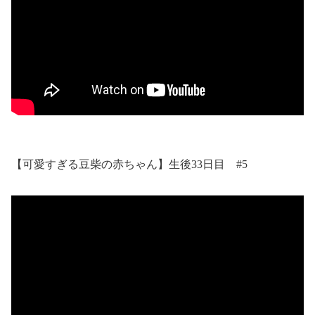
【可愛すぎる豆柴の赤ちゃん】生後33日目 #5