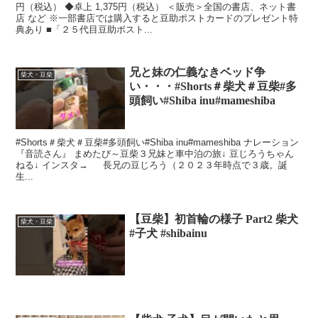
円（税込） ◆卓上 1,375円（税込） ＜販売＞全国の書店、ネット書
店 など ※⼀部書店では購⼊すると⾖助ポストカードのプレゼント特
典あり ■「２５代⽬⾖助ポスト...
兄と妹の仁義なきベッド争
柴犬・豆柴
い・・・#Shorts＃柴犬＃豆柴#多
頭飼い#Shiba inu#mameshiba
#Shorts＃柴犬＃豆柴#多頭飼い#Shiba inu#mameshiba ナレーション
『音読さん』 まめたび～豆柴３兄妹と車中泊の旅↓ 豆じろうちゃん
ねる↓ インスタ→ 長兄の豆じろう（２０２３年時点で３歳。誕
生...
【豆柴】初首輪の様子 Part2 柴犬
柴犬・豆柴
#子犬 #shibainu