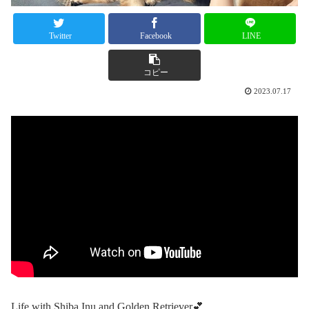
Twitter
Facebook
LINE
コピー
2023.07.17
Life with Shiba Inu and Golden Retriever💕