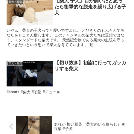
【柴犬 子犬】目が開いたと思っ
柴犬・豆柴
たら衝撃的な脱走を繰り広げる子
犬
いやぁ、柴犬の子犬って可愛いですよね。 とびきりのもふもふであ
なたをとことん癒します。 このチャンネルの柴犬たちは豆柴ではな
く、スタンダードな柴犬です。 天然記念物である柴犬の血統を守っ
ていきたいという思いで柴犬を育てています。 動...
【切り抜き】初詣に行ってガッカ
柴犬・豆柴
リする柴犬
#shorts #柴犬 #初詣 #チュール
あれが 怖い豆柴（柴犬のいる暮らし） #
豆柴 #子犬