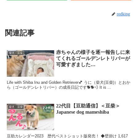
redking
関連記事
赤ちゃんの様子を逐一報告しに来
柴犬・豆柴
てくれるゴールデンレトリバーが
可愛すぎました…
Life with Shiba Inu and Golden Retriever💕 うに（柴犬(豆柴)）とおか
ら（ゴールデンレトリバー）の成長日記です🐕🐕💨 It is ...
22代目【豆助通信】＜豆柴＞
柴犬・豆柴
Japanese dog mameshiba
豆助カレンダー2023 歴代ベストショット版発売！ ◆壁掛け 1,617