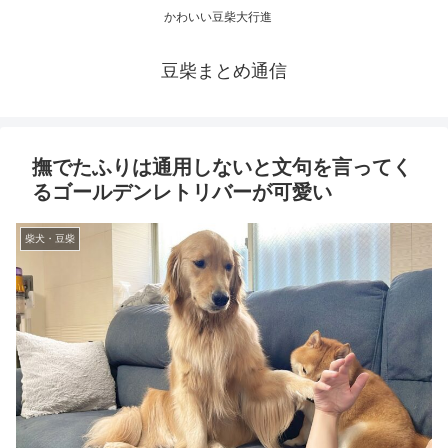
かわいい豆柴大行進
豆柴まとめ通信
撫でたふりは通用しないと文句を言ってく
るゴールデンレトリバーが可愛い
柴犬・豆柴