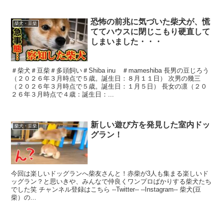
恐怖の前兆に気づいた柴犬が、慌
柴犬・豆柴
ててハウスに閉じこもり硬直して
しまいました・・・
＃柴犬＃豆柴＃多頭飼い＃Shiba inu ＃mameshiba 長男の豆じろう
（２０２６年３月時点で５歳。誕生日：８月１１日） 次男の幾三
（２０２６年３月時点で５歳。誕生日：１月５日） 長女の凛（２０
２６年３月時点で４歳：誕生日：...
新しい遊び方を発見した室内ドッ
柴犬・豆柴
グラン！
今回は楽しいドッグランへ柴友さんと！赤柴が3人も集まる楽しいド
ッグラン？と思いきや、みんなで仲良くワンプロばかりする柴犬たち
でした笑 チャンネル登録はこちら --Twitter-- --Instagram-- 柴犬(豆
柴）の...