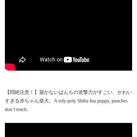
【悶絶注意！】届かないぱんちの攻撃力がすごい、かわい
すぎる赤ちゃん柴犬。A roly‐poly Shiba Inu puppy, punches
don’t reach.