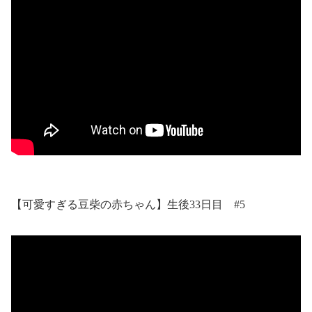
【可愛すぎる豆柴の赤ちゃん】生後33日目 #5