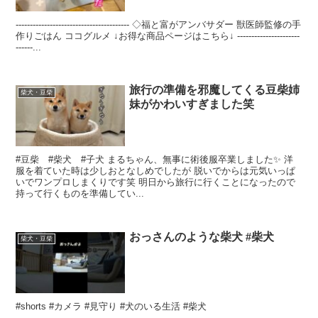
---------------------------------------- ◇福と富がアンバサダー 獣医師監修の手
作りごはん ココグルメ ↓お得な商品ページはこちら↓ ----------------------
------...
旅行の準備を邪魔してくる豆柴姉
柴犬・豆柴
妹がかわいすぎました笑
#豆柴 #柴犬 #子犬 まるちゃん、無事に術後服卒業しました✨ 洋
服を着ていた時は少しおとなしめでしたが 脱いでからは元気いっぱ
いでワンプロしまくりです笑 明日から旅行に行くことになったので
持って行くものを準備してい...
おっさんのような柴犬 #柴犬
柴犬・豆柴
#shorts #カメラ #見守り #犬のいる生活 #柴犬