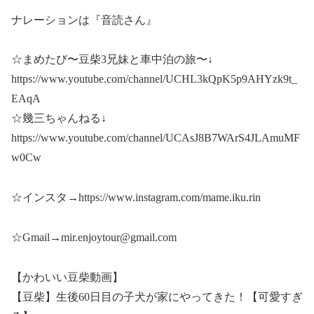
ナレーションは『音読さん』
☆まめたび〜豆柴3兄妹と車中泊の旅〜↓
https://www.youtube.com/channel/UCHL3kQpK5p9AHYzk9t_
EAqA
☆幾三ちゃんねる↓
https://www.youtube.com/channel/UCAsJ8B7WArS4JLAmuMF
w0Cw
☆インスタ→https://www.instagram.com/mame.iku.rin
☆Gmail→mir.enjoytour@gmail.com
【かわいい豆柴動画】
【豆柴】生後60日目の子犬が家にやってきた！【可愛すぎ