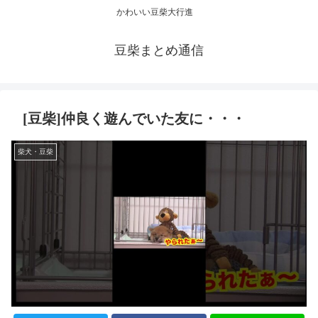
かわいい豆柴大行進
豆柴まとめ通信
[豆柴]仲良く遊んでいた友に・・・
柴犬・豆柴