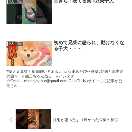
豆きち！寝てる笑 #豆柴子犬
柴犬・豆柴
初めて兄柴に怒られ、動けなくな
柴犬・豆柴
る子犬・・・
#柴犬＃豆柴＃多頭飼い＃Shiba inu ☆まめたび〜豆柴3兄妹と車中泊
の旅〜↓ ☆幾三ちゃんねる↓ ☆インスタ→
☆Gmail→mir.enjoytour@gmail.com GLUGLUのサイトにて記事が公
開され...
注射が思ったより痛かった豆柴の反応