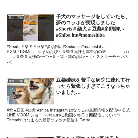
子犬のマッサージをしていたら、
柴犬・豆柴
夢のコラボが実現しました
#Shorts＃柴犬＃豆柴#多頭飼い
#Shiba inu#mameshiba
#Shorts＃柴犬＃豆柴#多頭飼い#Shiba inu#mameshiba
BGM『BGMer』 ☆まめたび～豆柴３兄妹と車中泊の旅 ↓↓↓
☆豆柴３兄妹の一生〜豆・幾・凛の歩み〜（ヒストリーチャンネ
ル） ...
豆柴姉妹を苦手な病院に連れて行
柴犬・豆柴
ったら緊張しすぎてこうなっちゃ
いました…
#犬 #豆柴 #柴犬 #shiba Instagram はなまるの最新情報を配信中 公式
LINE VOOM ショートver.のゆる動画を毎日２回配信しています
Threads はなまるの最新つぶやき配信中 Twitte...