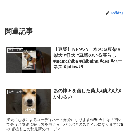
redking
関連記事
【豆柴】NEWハーネス!!#豆柴 #
柴犬・豆柴
柴犬 #仔犬 #豆柴のいる暮らし
#mameshiba #shibainu #dog #ハー
ネス #julius-k9
あの神々を宿した柴犬#柴犬#犬#
柴犬・豆柴
かわちい
柴犬こむぎによるコーディネート紹介になります😏🐕 今回は「初め
て会うお友達に好印象を与える」バキバキのスタイルになります🙂🐕
🌿 皆様もこの秋最新のコーディ...