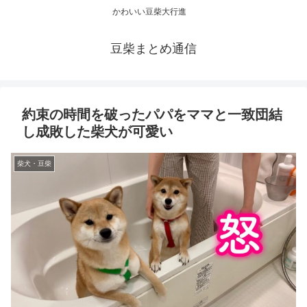
かわいい豆柴大行進
豆柴まとめ通信
約束の時間を破ったパパをママと一致団結
し成敗した柴犬が可愛い
柴犬・豆柴