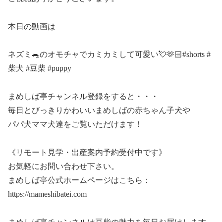
本日の動画は
ネズミ🐀のオモチャでカミカミして可愛い💘🫶🏻#shorts #
柴犬 #豆柴 #puppy
まめしば亭チャンネル登録をすると・・・
毎日とびっきりかわいいまめしばの赤ちゃん子犬や
パパ犬ママ犬達をご覧いただけます！
《リモート見学・出産案内予約受付中です》
お気軽にお問い合わせ下さい。
まめしば亭公式ホームページはこちら：
https://mameshibatei.com