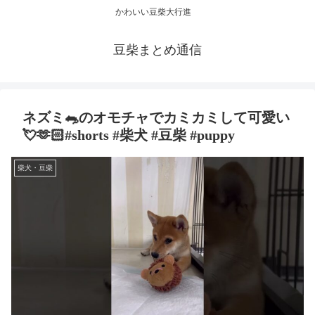
かわいい豆柴大行進
豆柴まとめ通信
ネズミ🐀のオモチャでカミカミして可愛い
💘🫶🏻#shorts #柴犬 #豆柴 #puppy
柴犬・豆柴