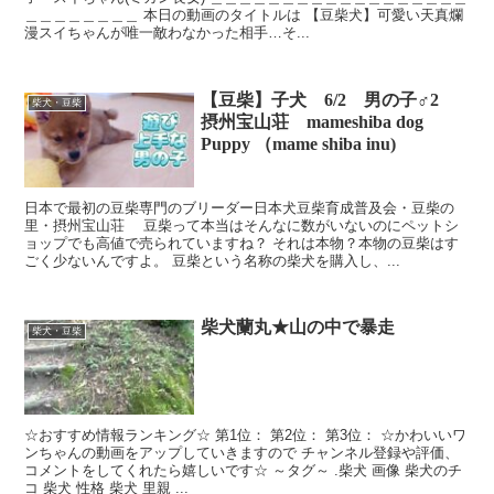
＿＿＿＿＿＿＿＿ 本日の動画のタイトルは 【豆柴犬】可愛い天真爛
漫スイちゃんが唯一敵わなかった相手…そ...
【豆柴】子犬 6/2 男の子♂2
柴犬・豆柴
摂州宝山荘 mameshiba dog
Puppy （mame shiba inu)
日本で最初の豆柴専門のブリーダー日本犬豆柴育成普及会・豆柴の
里・摂州宝山荘 豆柴って本当はそんなに数がいないのにペットシ
ョップでも高値で売られていますね？ それは本物？本物の豆柴はす
ごく少ないんですよ。 豆柴という名称の柴犬を購入し、...
柴犬蘭丸★山の中で暴走
柴犬・豆柴
☆おすすめ情報ランキング☆ 第1位： 第2位： 第3位： ☆かわいいワ
ンちゃんの動画をアップしていきますので チャンネル登録や評価、
コメントをしてくれたら嬉しいです☆ ～タグ～ .柴犬 画像 柴犬のチ
コ 柴犬 性格 柴犬 里親 ...