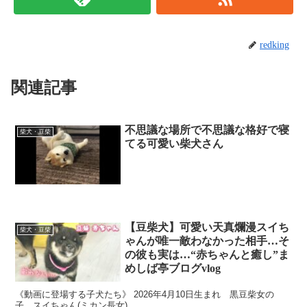
redking
関連記事
不思議な場所で不思議な格好で寝
柴犬・豆柴
てる可愛い柴犬さん
【豆柴犬】可愛い天真爛漫スイち
柴犬・豆柴
ゃんが唯一敵わなかった相手…そ
の彼も実は…“赤ちゃんと癒し”ま
めしば亭ブログvlog
《動画に登場する子犬たち》 2026年4月10日生まれ 黒豆柴女の
子 スイちゃん(ミカン長女) ＿＿＿＿＿＿＿＿＿＿＿＿＿＿＿＿＿＿