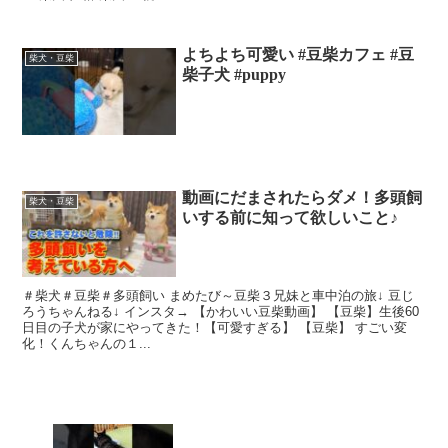
よちよち可愛い #豆柴カフェ #豆
柴犬・豆柴
柴子犬 #puppy
動画にだまされたらダメ！多頭飼
柴犬・豆柴
いする前に知って欲しいこと♪
＃柴犬＃豆柴＃多頭飼い まめたび～豆柴３兄妹と車中泊の旅↓ 豆じ
ろうちゃんねる↓ インスタ→ 【かわいい豆柴動画】 【豆柴】生後60
日目の子犬が家にやってきた！【可愛すぎる】 【豆柴】 すごい変
化！くんちゃんの１...