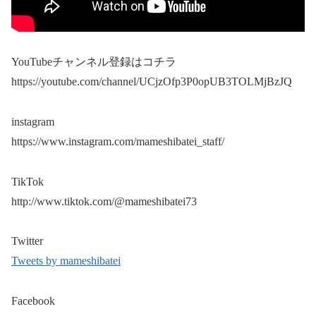
YouTubeチャンネル登録はコチラ
https://youtube.com/channel/UCjzOfp3P0opUB3TOLMjBzJQ
instagram
https://www.instagram.com/mameshibatei_staff/
TikTok
http://www.tiktok.com/@mameshibatei73
Twitter
Tweets by mameshibatei
Facebook