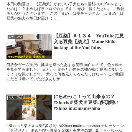
本日の動画は… 【豆柴犬】かわいい子犬たち✨勝利のメダルをとっ
たのは！？まめしば亭ブログvlog です！ ぜひご覧ください。 ご視聴
ありがとうございます。 この「まめしば亭チャンネル」は まめしば
豆柴の魅力を毎日お届け（...
【豆柴】＃１３４ YouTubeに見
柴犬・豆柴
入る豆柴【柴犬】Mame Shiba
looking at the YouTube.
何故かゲーム実況に興味を持ったあずき笑🤣 面白いので、色々動画
を見せてみました。 赤とか、黄色とか原色の物が動く動画に食いつ
くような気がします。 犬って何色見えてるんだっけな～？ この動画
にたどり着いていただきありが...
にらめっこ！って出来るの？
柴犬・豆柴
#Shorts＃柴犬＃豆柴#多頭飼い
#Shiba inu#mameshiba
#Shorts＃柴犬＃豆柴#多頭飼い#Shiba inu#mameshiba ナレーション
『音読さん』 まめたび～豆柴３兄妹と車中泊の旅↓ 豆じろうちゃん