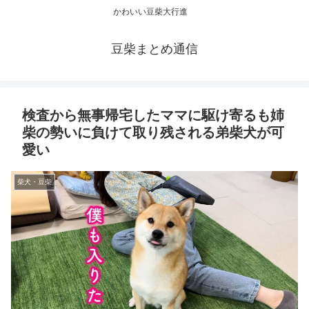
かわいい豆柴大行進
豆柴まとめ通信
検査から無事帰宅したママに駆け寄るも姉
柴の勢いに負けて取り残される弟柴犬が可
愛い
柴犬・豆柴