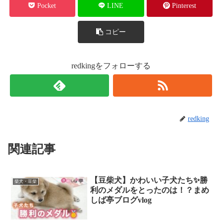
Pocket
LINE
Pinterest
コピー
redkingをフォローする
redking
関連記事
【豆柴犬】かわいい子犬たち✨勝
柴犬・豆柴
利のメダルをとったのは！？まめ
しば亭ブログvlog