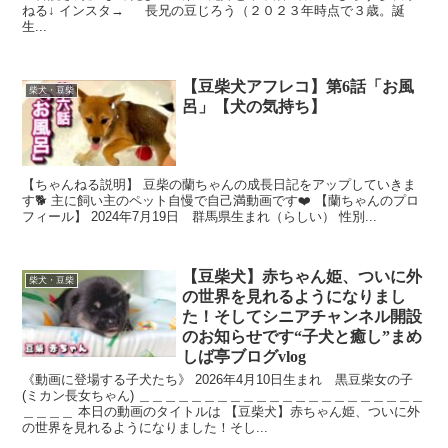
ねる↓ インスタ→ 長兄の豆じろう（２０２３年時点で３歳。誕
生...
【豆柴犬アフレコ】第6話「お風
柴犬・豆柴
呂」【犬の気持ち】
【ちゃんねる説明】 豆柴の蘭ちゃんの成長日記をアップしていきま
す🐕 主に飼い主のペット自慢で自己満動画です❤️ 【蘭ちゃんのプロ
フィール】 2024年7月19日 群馬県生まれ（らしい） 性別...
【豆柴犬】赤ちゃん姫、ついに外
柴犬・豆柴
の世界を見れるようになりまし
た！そしてシニアチャンネル開設
のお知らせです“子犬と癒し”まめ
しば亭ブログvlog
《動画に登場する子犬たち》 2026年4月10日生まれ 黒豆柴女の子
(ミカン長女ちゃん) ＿＿＿＿＿＿＿＿＿＿＿＿＿＿＿＿＿＿＿＿＿＿
＿＿＿＿ 本日の動画のタイトルは 【豆柴犬】赤ちゃん姫、ついに外
の世界を見れるようになりました！そし...