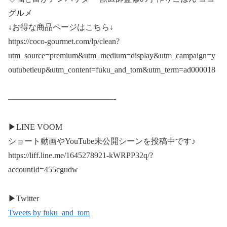
グルメ
↓お得な商品ページはこちら↓
https://coco-gourmet.com/lp/clean?
utm_source=premium&utm_medium=display&utm_campaign=y
outubetieup&utm_content=fuku_and_tom&utm_term=ad000018
—————————————-
▶︎LINE VOOM
ショート動画やYouTube未公開シーンを投稿中です♪
https://liff.line.me/1645278921-kWRPP32q/?
accountId=455cgudw
▶︎Twitter
Tweets by fuku_and_tom