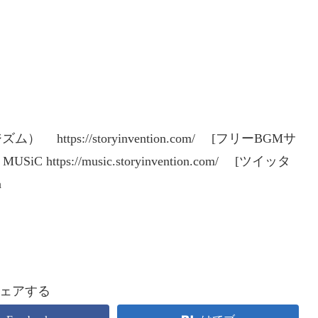
） https://storyinvention.com/ [フリーBGMサ
 MUSiC https://music.storyinvention.com/ [ツイッタ
a
ェアする