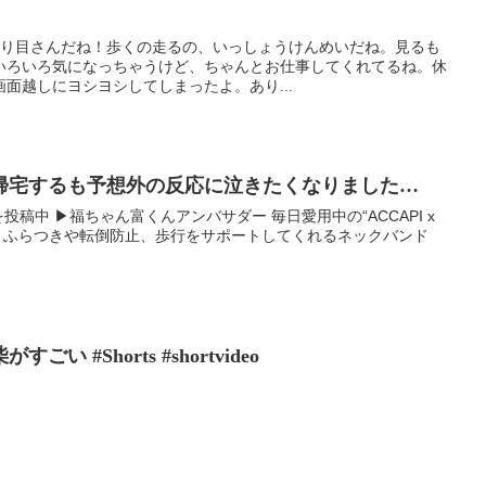
より目さんだね！歩くの走るの、いっしょうけんめいだね。見るも
いろいろ気になっちゃうけど、ちゃんとお仕事してくれてるね。休
面越しにヨシヨシしてしまったよ。あり...
帰宅するも予想外の反応に泣きたくなりました…
画を投稿中 ▶︎福ちゃん富くんアンバサダー 毎日愛用中の“ACCAPI x
ド” ふらつきや転倒防止、歩行をサポートしてくれるネックバンド
 #Shorts #shortvideo