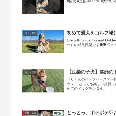
#柴犬 #豆柴 #shorts #犬の
初めて愛犬をゴルフ場
柴犬・豆柴
Life with Shiba Inu a
ー）の成長日記です🐕🐕💨 It is 
【豆柴の子犬】笑顔の
柴犬・豆柴
うりくんのハーフバースデー
ラン… とっても楽しい旅行になりま
めてのドッグラン 3:4...
とっとっ、ポテポテ♡
柴犬・豆柴