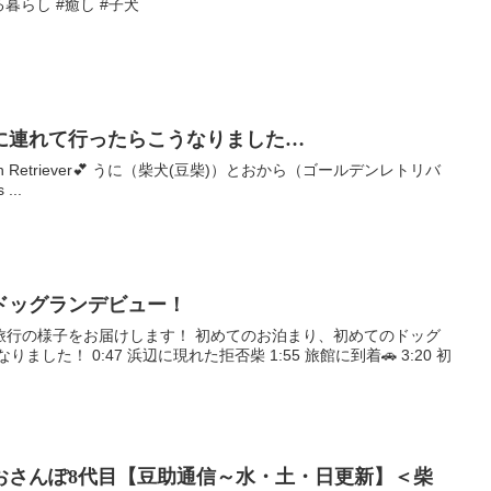
いる暮らし #癒し #子犬
に連れて行ったらこうなりました…
nd Golden Retriever💕 うに（柴犬(豆柴)）とおから（ゴールデンレトリバ
...
ドッグランデビュー！
旅行の様子をお届けします！ 初めてのお泊まり、初めてのドッグ
した！ 0:47 浜辺に現れた拒否柴 1:55 旅館に到着🚗 3:20 初
おさんぽ8代目【豆助通信～水・土・日更新】＜柴