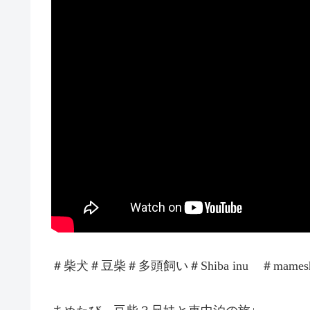
＃柴犬＃豆柴＃多頭飼い＃Shiba inu ＃mamesh