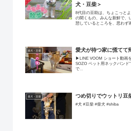
犬・豆柴＞
8代目の豆助は、ちょこっと
の聞くもの、みんな新鮮で、
憩しているところを、思わず画
愛犬が待つ家に慌てて
柴犬・豆柴
▶︎LINE VOOM ショート動
SOZO ペット用ネックバン
で...
つめ切りでウットリ豆柴がすごい
柴犬・豆柴
#犬 #豆柴 #柴犬 #shiba