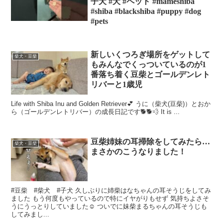
子犬 #犬 #ペット #mameshiba
#shiba #blackshiba #puppy #dog
#pets
新しいくつろぎ場所をゲットして
柴犬・豆柴
もみんなでくっついているのが1
番落ち着く豆柴とゴールデンレト
リバーと1歳児
Life with Shiba Inu and Golden Retriever💕 うに（柴犬(豆柴)）とおか
ら（ゴールデンレトリバー）の成長日記です🐕🐕💨 It is ...
豆柴姉妹の耳掃除をしてみたら…
柴犬・豆柴
まさかのこうなりました！
#豆柴 #柴犬 #子犬 久しぶりに姉柴はなちゃんの耳そうじをしてみ
ました もう何度もやっているので特にイヤがりもせず 気持ちよさそ
うにうっとりしていました☺️ ついでに妹柴まるちゃんの耳そうじも
してみまし...