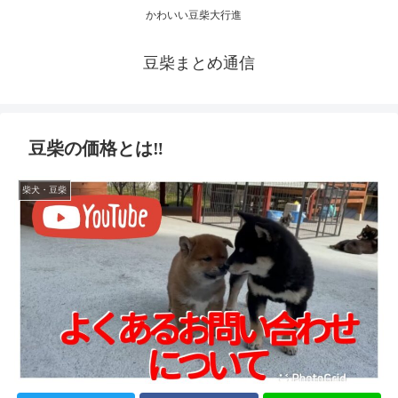
かわいい豆柴大行進
豆柴まとめ通信
豆柴の価格とは‼️
柴犬・豆柴