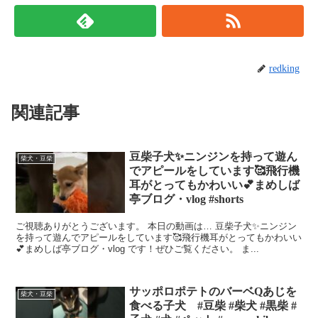
redking
関連記事
豆柴子犬✨ニンジンを持って遊ん
柴犬・豆柴
でアピールをしています🥰飛行機
耳がとってもかわいい💕まめしば
亭ブログ・vlog #shorts
ご視聴ありがとうございます。 本日の動画は… 豆柴子犬✨ニンジン
を持って遊んでアピールをしています🥰飛行機耳がとってもかわいい
💕まめしば亭ブログ・vlog です！ぜひご覧ください。 ま...
サッポロポテトのバーベQあじを
柴犬・豆柴
食べる子犬 #豆柴 #柴犬 #黒柴 #