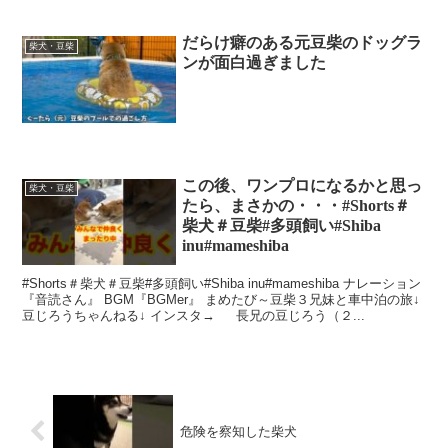
だらけ癖のある元豆柴のドッグラ
柴犬・豆柴
ンが面白過ぎました
この後、ワンプロになるかと思っ
柴犬・豆柴
たら、まさかの・・・#Shorts＃
柴犬＃豆柴#多頭飼い#Shiba
inu#mameshiba
#Shorts＃柴犬＃豆柴#多頭飼い#Shiba inu#mameshiba ナレーション
『音読さん』 BGM『BGMer』 まめたび～豆柴３兄妹と車中泊の旅↓
豆じろうちゃんねる↓ インスタ→ 長兄の豆じろう（２...
危険を察知した柴犬