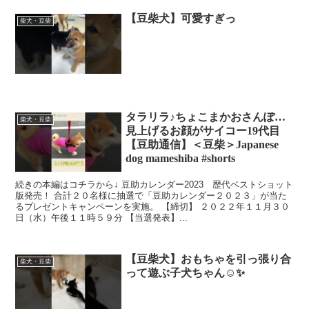
【豆柴犬】可愛すぎっ
柴犬・豆柴
タラリラ♪ちょこまかおさんぽ…
柴犬・豆柴
見上げるお顔がサイコー19代目
【豆助通信】＜豆柴＞Japanese
dog mameshiba #shorts
続きの本編はコチラから↓ 豆助カレンダー2023 歴代ベストショット
版発売！ 合計２０名様に抽選で「⾖助カレンダー２０２３」が当た
るプレゼントキャンペーンを実施。 【締切】 ２０２２年１１⽉３０
⽇（⽔）午後１１時５９分 【当選発表】...
【豆柴犬】おもちゃを引っ張り合
柴犬・豆柴
って遊ぶ子犬ちゃん☺️✨