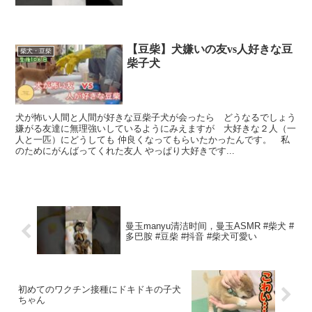
【豆柴】犬嫌いの友vs人好きな豆
柴犬・豆柴
柴子犬
犬が怖い人間と人間が好きな豆柴子犬が会ったら どうなるでしょう
嫌がる友達に無理強いしているようにみえますが 大好きな２人（一
人と一匹）にどうしても 仲良くなってもらいたかったんです。 私
のためにがんばってくれた友人 やっぱり大好きです...
曼玉manyu清洁时间，曼玉ASMR #柴犬 #
多巴胺 #豆柴 #抖音 #柴犬可愛い
初めてのワクチン接種にドキドキの子犬
ちゃん