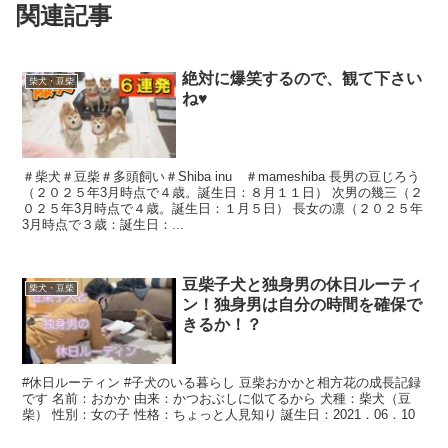
関連記事
絶対に爆笑するので、観て下さい
柴犬・豆柴
ね♥
＃柴犬＃豆柴＃多頭飼い＃Shiba inu ＃mameshiba 長男の豆じろう
（２０２５年3月時点で４歳。誕生日：８月１１日） 次男の幾三（２
０２５年3月時点で４歳。誕生日：１月５日） 長女の凛（２０２５年
3月時点で３歳：誕生日：...
豆柴子犬と独身男の休日ルーティ
柴犬・豆柴
ン！独身男は自分の時間を確保で
きるか！？
#休日ルーティン #子犬のいる暮らし 豆柴おかかと相方花の成長記録
です 名前：おかか 由来：かつおぶしに似てるから 犬種：柴犬（豆
柴） 性別：女の子 性格：ちょっと人見知り 誕生日：2021．06．10