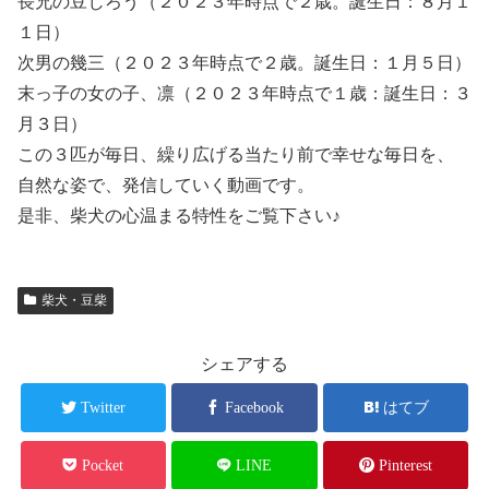
長兄の豆じろう（２０２３年時点で２歳。誕生日：８月１
１日）
次男の幾三（２０２３年時点で２歳。誕生日：１月５日）
末っ子の女の子、凛（２０２３年時点で１歳：誕生日：３
月３日）
この３匹が毎日、繰り広げる当たり前で幸せな毎日を、
自然な姿で、発信していく動画です。
是非、柴犬の心温まる特性をご覧下さい♪
柴犬・豆柴
シェアする
Twitter
Facebook
はてブ
Pocket
LINE
Pinterest