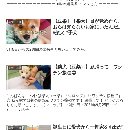
ーーーーーーーーーーーーー ●動画編集者 ・ママさん ーーーーー...
【豆柴】【柴犬】目が覚めたら、
柴犬・豆柴
おらは知らないお家にいたんだ。
#柴犬 #子犬
9月5日からの2週間の出来事を思い出してみた。
【柴犬（豆柴）】頑張って！ワク
柴犬・豆柴
チン接種😊
こんばんは。 今回は柴犬（豆柴）「シロップ」の ワクチン接種です
😊 我が家では初の病院＆ワクチン接種です！ 頑張って！ どうぞよろ
しくお願いします。 【シロップ】 ・誕生日：2021年9月25日 ・性
別 ：女の子...
誕生日に愛犬から一軒家をおねだ
柴犬・豆柴