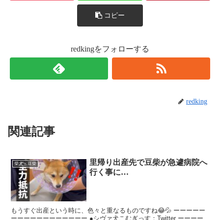
コピー
redkingをフォローする
redking
関連記事
里帰り出産先で豆柴が急遽病院へ
柴犬・豆柴
行く事に…
もうすぐ出産という時に、色々と重なるものですね😂💦 ーーーーー
ーーーーーーーーーーーー ●シヴァ犬こむぎっす：Twitter ーーーー