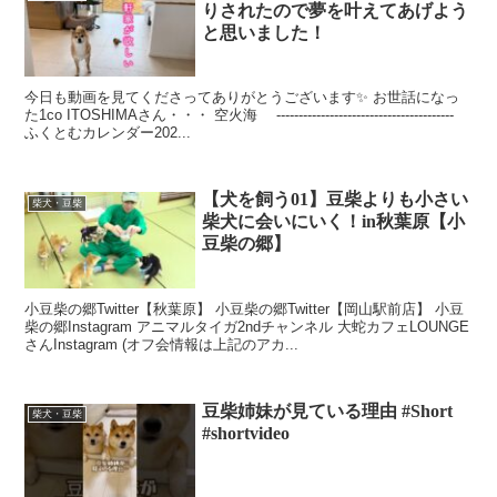
りされたので夢を叶えてあげよう
と思いました！
今日も動画を見てくださってありがとうございます✨ お世話になっ
た1co ITOSHIMAさん・・・ 空火海 ----------------------------------------
ふくとむカレンダー202...
【犬を飼う01】豆柴よりも小さい
柴犬・豆柴
柴犬に会いにいく！in秋葉原【小
豆柴の郷】
小豆柴の郷Twitter【秋葉原】 小豆柴の郷Twitter【岡山駅前店】 小豆
柴の郷Instagram アニマルタイガ2ndチャンネル 大蛇カフェLOUNGE
さんInstagram (オフ会情報は上記のアカ...
豆柴姉妹が見ている理由 #Short
柴犬・豆柴
#shortvideo