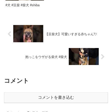
#犬 #豆柴 #柴犬 #shiba
【豆柴犬】可愛いすぎる赤ちゃん💘
抱っこをウザがる柴犬 #柴犬
コメント
コメントを書き込む