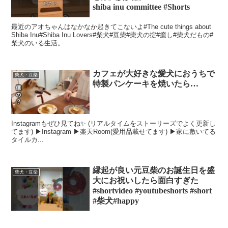
shiba inu committee #Shorts
最近のアオちゃんはなかなか起きてこないよ#The cute things about
Shiba Inu#Shiba Inu Lovers#柴犬#豆柴#柴犬の掟#癒し#柴犬だもの#
柴犬のいる生活。
カフェが大好きな愛犬におうちで
柴犬・豆柴
特製パンケーキを焼いたら…
Instagramもぜひ見てね✨ (リアルタイムをストーリーズでよく更新し
てます) ▶︎Instagram ▶︎楽天Room(愛用品載せてます) ▶︎家に敷いてる
タイルカ...
縁起が良い元豆柴のお誕生日を盛
柴犬・豆柴
大にお祝いしたら面白すぎた
#shortvideo #youtubeshorts #short
#柴犬#happy