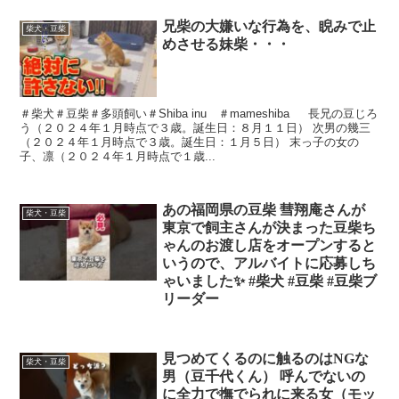
兄柴の大嫌いな行為を、睨みで止
柴犬・豆柴
めさせる妹柴・・・
＃柴犬＃豆柴＃多頭飼い＃Shiba inu ＃mameshiba 長兄の豆じろ
う（２０２４年１月時点で３歳。誕生日：８月１１日） 次男の幾三
（２０２４年１月時点で３歳。誕生日：１月５日） 末っ子の女の
子、凛（２０２４年１月時点で１歳...
あの福岡県の豆柴 彗翔庵さんが
柴犬・豆柴
東京で飼主さんが決まった豆柴ち
ゃんのお渡し店をオープンすると
いうので、アルバイトに応募しち
ゃいました✨ #柴犬 #豆柴 #豆柴ブ
リーダー
見つめてくるのに触るのはNGな
柴犬・豆柴
男（豆千代くん） 呼んでないの
に全力で撫でられに来る女（モッ