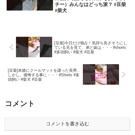
チー）みんなはどっち派？ #豆柴
#柴犬 ⁣
[豆柴]今日だけ独占！気持ち良さそうにし
ている兄を見て、弟と妹は・・・#shorts
#多頭飼い #柴犬 #豆柴
[豆柴]末娘にクールマットを譲った長男…
しかし、後悔する事に・・・#Shorts #多
頭飼い #柴犬 #豆柴
コメント
コメントを書き込む