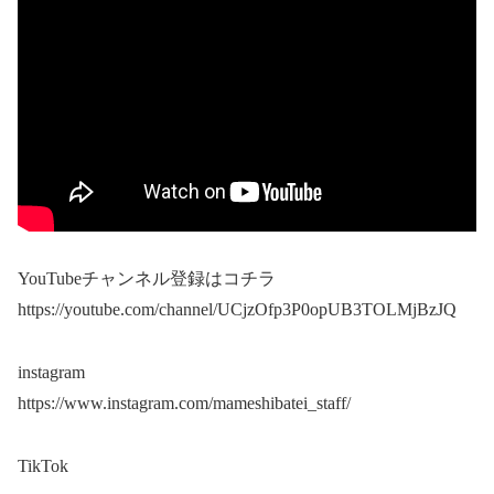
YouTubeチャンネル登録はコチラ
https://youtube.com/channel/UCjzOfp3P0opUB3TOLMjBzJQ
instagram
https://www.instagram.com/mameshibatei_staff/
TikTok