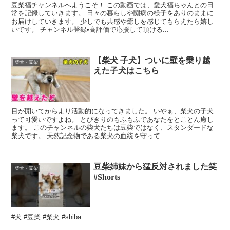
豆柴福チャンネルへようこそ！ この動画では、愛犬福ちゃんとの日
常を記録していきます。 日々の暮らしや闘病の様子をありのままに
お届けしていきます。 少しでも共感や癒しを感じてもらえたら嬉し
いです。 チャンネル登録•高評価で応援して頂ける...
【柴犬 子犬】ついに壁を乗り越
柴犬・豆柴
えた子犬はこちら
目が開いてからより活動的になってきました。 いやぁ、柴犬の子犬
って可愛いですよね。 とびきりのもふもふであなたをとことん癒し
ます。 このチャンネルの柴犬たちは豆柴ではなく、スタンダードな
柴犬です。 天然記念物である柴犬の血統を守って...
豆柴姉妹から猛反対されました笑
柴犬・豆柴
#Shorts
#犬 #豆柴 #柴犬 #shiba