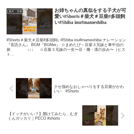
お姉ちゃんの真似をする子犬が可
柴犬・豆柴
愛い#Shorts＃柴犬＃豆柴#多頭飼
い#Shiba inu#mameshiba
#Shorts＃柴犬＃豆柴#多頭飼い#Shiba inu#mameshiba ナレーション
『音読さん』 BGM『BGMer』 ☆まめたび～豆柴３兄妹と車中泊の
旅 ↓↓↓ ☆豆柴３兄妹の一生〜豆・幾・凛の歩み〜（ヒス
ト...
クセ強めなおしゃべりをする豆柴がかわ
いい #Shorts
【ドッチがいい？】開けてみたら…むぎ
くんガッカリ｜PECO #shorts