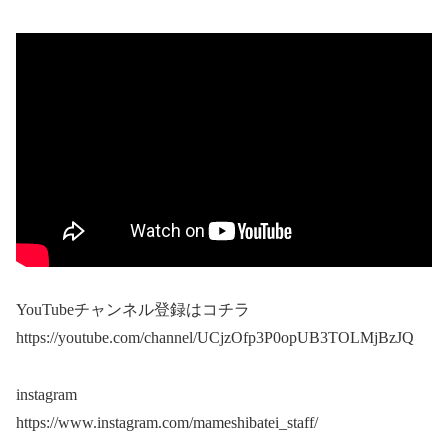
YouTubeチャンネル登録はコチラ
https://youtube.com/channel/UCjzOfp3P0opUB3TOLMjBzJQ
instagram
https://www.instagram.com/mameshibatei_staff/