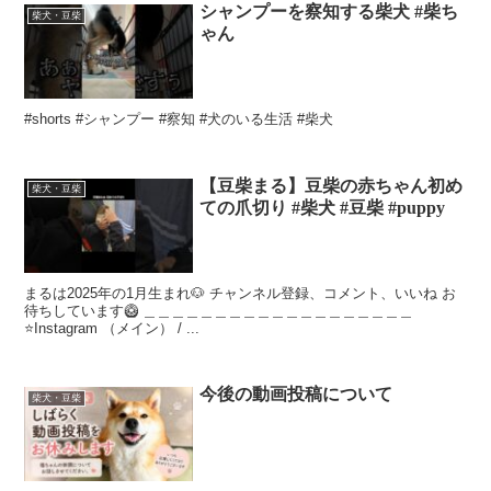
シャンプーを察知する柴犬 #柴ち
柴犬・豆柴
ゃん
#shorts #シャンプー #察知 #犬のいる生活 #柴犬
【豆柴まる】豆柴の赤ちゃん初め
柴犬・豆柴
ての爪切り #柴犬 #豆柴 #puppy
まるは2025年の1月生まれ🐶 チャンネル登録、コメント、いいね お
待ちしています🥝 ＿＿＿＿＿＿＿＿＿＿＿＿＿＿＿＿＿＿＿
⭐️Instagram （メイン） / ...
今後の動画投稿について
柴犬・豆柴