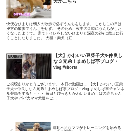
犬がこちら
快便なひまりは朝夕の散歩で必ずうんちをします。 しかしこの日は
夕方の散歩でうんちをせず。 そのため、夜中の２時にうんちがした
くなったようで... 家でトイレをしないひまりと深夜の2時に散歩に行
くことになりました。 犬種：柴犬（豆...
【犬】かわいい豆柴子犬✨仲良し
柴犬・豆柴
な３兄弟！まめしば亭ブログ・
vlog #shorts
ご視聴ありがとうございます。 本日の動画は… 【犬】かわいい豆柴
子犬✨仲良しな３兄弟！まめしば亭ブログ・vlog まめしば亭チャンネ
ル登録をすると・・・ 毎日とびっきりかわいいまめしばの赤ちゃん
子犬や パパ犬ママ犬達をご...
運動不足なママがトレーニングを始める