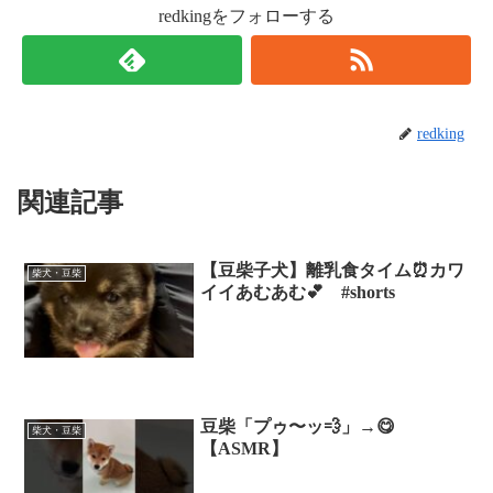
redkingをフォローする
redking
関連記事
【豆柴子犬】離乳食タイム⏰カワ
柴犬・豆柴
イイあむあむ💕 #shorts
豆柴「プゥ〜ッ💨」→😋
柴犬・豆柴
【ASMR】