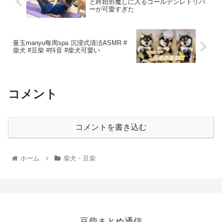
と終始邪魔しに入るゴールデンレトリバ
ーが可愛すぎた
曼玉manyu每周spa 沉浸式清洁ASMR #
柴犬 #豆柴 #抖音 #柴犬可愛い
コメント
コメントを書き込む
ホーム
柴犬・豆柴
豆柴まとめ通信