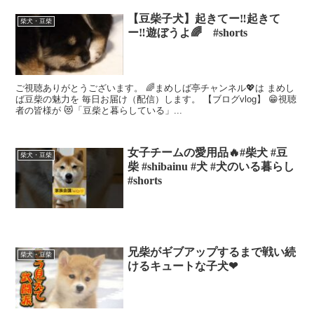
【豆柴子犬】起きてー‼️起きて
柴犬・豆柴
ー‼️遊ぼうよ🌈 #shorts
ご視聴ありがとうございます。 🌈まめしば亭チャンネル💖は まめし
ば豆柴の魅力を 毎日お届け（配信）します。 【ブログvlog】 😁視聴
者の皆様が 😻「豆柴と暮らしている」...
女子チームの愛用品🔥#柴犬 #豆
柴犬・豆柴
柴 #shibainu #犬 #犬のいる暮らし
#shorts
兄柴がギブアップするまで戦い続
柴犬・豆柴
けるキュートな子犬❤