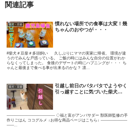
関連記事
慣れない場所での食事は大変！幾
柴犬・豆柴
ちゃんのおやつが・・・
#柴犬＃豆柴＃多頭飼い 久しぶりにママの実家に帰省。 環境が違
うのでみんな戸惑っている。 ご飯の時にはみんな自分の位置がわか
らなくってしまった。 食後のデザートの時にハプニングが・・・ ち
ゃんと最後まで食べる事が出来るのかな？ 凛...
引越し前日のバタバタでようやく
柴犬・豆柴
引っ越すことに気づいた柴犬…
---------------------------------------- ◇福と富がアンバサダー 獣医師監修の手
作りごはん ココグルメ ↓お得な商品ページはこちら↓ ----------------------
------...