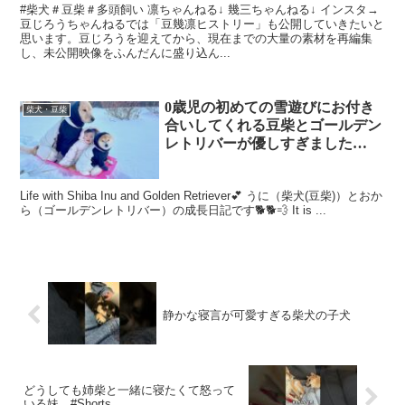
#柴犬＃豆柴＃多頭飼い 凛ちゃんねる↓ 幾三ちゃんねる↓ インスタ→
豆じろうちゃんねるでは「豆幾凛ヒストリー」も公開していきたいと
思います。豆じろうを迎えてから、現在までの大量の素材を再編集
し、未公開映像をふんだんに盛り込ん...
0歳児の初めての雪遊びにお付き
柴犬・豆柴
合いしてくれる豆柴とゴールデン
レトリバーが優しすぎました…
Life with Shiba Inu and Golden Retriever💕 うに（柴犬(豆柴)）とおか
ら（ゴールデンレトリバー）の成長日記です🐕🐕💨 It is ...
静かな寝言が可愛すぎる柴犬の子犬
どうしても姉柴と一緒に寝たくて怒って
いる妹 #Shorts